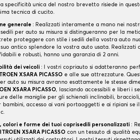
 La specificità unica del nostro brevetto risiede in ques
sima tecnica di cucito.
one generale
: Realizzati interamente a mano nei nostri
risedili per auto su misura si distingueranno per la meti
trete proteggere con stile i sedili della vostra auto n
 suo antico splendore la vostra auto usata. Realizzati 
fidabili e robusti, hanno una garanzia di 2 anni.
lità dei veicoli
: I vostri copriauto si adatteranno p
ITROEN XSARA PICASSO
e alle sue attrezzature. Ques
er auto su misura avranno esattamente le stesse dime
OEN XSARA PICASSO
, lasciando accessibili e liberi i s
re delle maniglie per gli schienali inclinabili, braccioli
bambini, accesso ai vani portaoggetti e ai ripiani se i
c.
, colori e forme dei tuoi coprisedili personalizzati
: R
ITROEN XSARA PICASSO
con un tessuto di qualità eq
ssuti utilizzati dai costruttori. I nostri tessuti rispett