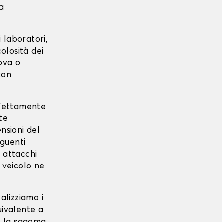
ta
 laboratori,
colosità dei
uova o
con
erfettamente
te
nsioni del
eguenti
, attacchi
l veicolo ne
ealizziamo i
uivalente a
ano la sagoma