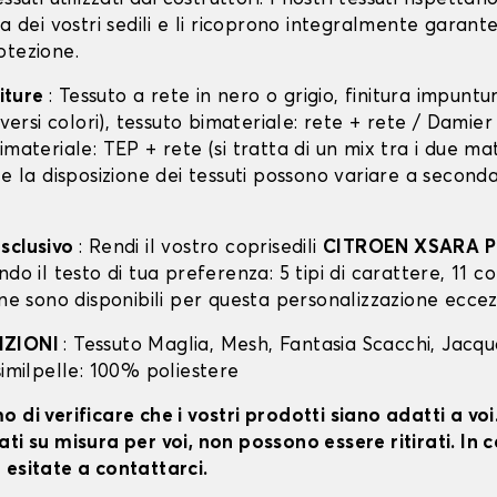
ra dei vostri sedili e li ricoprono integralmente garan
otezione.
niture
: Tessuto a rete in nero o grigio, finitura impunt
diversi colori), tessuto bimateriale: rete + rete / Damie
imateriale: TEP + rete (si tratta di un mix tra i due mat
 e la disposizione dei tessuti possono variare a second
sclusivo
: Rendi il vostro coprisedili
CITROEN XSARA 
do il testo di tua preferenza: 5 tipi di carattere, 11 col
one sono disponibili per questa personalizzazione eccez
IZIONI
: Tessuto Maglia, Mesh, Fantasia Scacchi, Jacq
similpelle: 100% poliestere
 di verificare che i vostri prodotti siano adatti a vo
ti su misura per voi, non possono essere ritirati. In c
 esitate a contattarci.