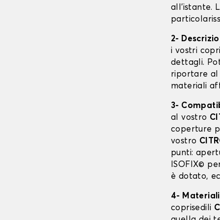
all'istante.
particolaris
2- Descrizi
i vostri cop
dettagli. Po
riportare al
materiali af
3- Compatibi
al vostro
C
coperture p
vostro
CITR
punti: apertu
ISOFIX© per 
è dotato, ec
4- Materiali
coprisedili
C
quella dei te