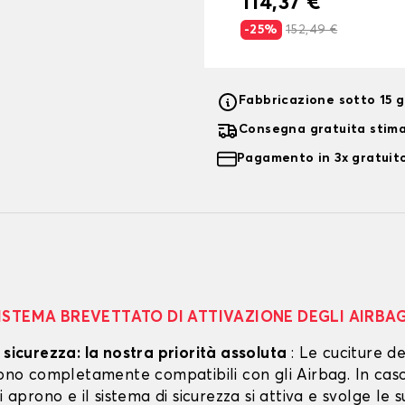
114,37 €
-25%
152,49 €
Fabbricazione sotto 15 gi
Consegna gratuita stim
Pagamento in 3x gratuito
ISTEMA BREVETTATO DI ATTIVAZIONE DEGLI AIRBA
 sicurezza: la nostra priorità assoluta
: Le cuciture de
 sono completamente compatibili con gli Airbag. In cas
si aprono e il sistema di sicurezza si attiva e svolge le s