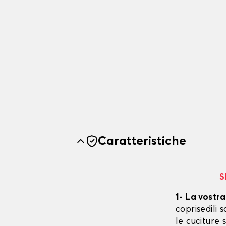
Caratteristiche
S
1- La vostra
coprisedili
le cuciture 