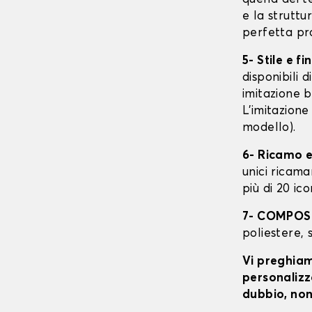
e la struttu
perfetta pr
5- Stile e fi
disponibili 
imitazione b
L'imitazione
modello).
6- Ricamo e
unici ricaman
più di 20 ic
7- COMPOS
poliestere, 
Vi preghiamo
personalizza
dubbio, non