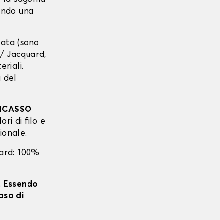
tendo una
urata (sono
r / Jacquard,
eriali.
a del
PICASSO
ori di filo e
ionale.
uard: 100%
i. Essendo
aso di