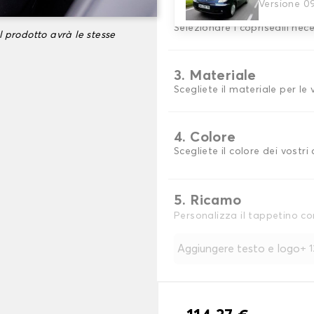
Versione 0
2. Set di coperture
Selezionare i coprisedili nec
l prodotto avrà le stesse
3. Materiale
Scegliete il materiale per le
4. Colore
Scegliete il colore dei vostri 
5. Ricamo
Personalizza il tappetino co
Aggiungere testo e logo
+