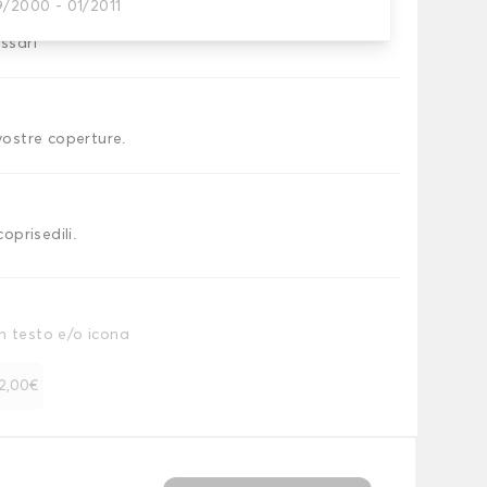
9/2000 - 01/2011
essari
 vostre coperture.
coprisedili.
n testo e/o icona
 12,00€