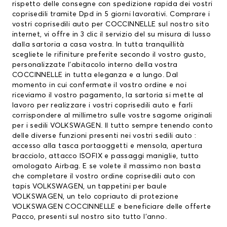
rispetto delle consegne con spedizione rapida dei vostri
coprisedili tramite Dpd in 5 giorni lavorativi. Comprare i
vostri coprisedili auto per COCCINNELLE sul nostro sito
internet, vi offre in 3 clic il servizio del su misura di lusso
dalla sartoria a casa vostra. In tutta tranquillità
scegliete le rifiniture preferite secondo il vostro gusto,
personalizzate l’abitacolo interno della vostra
COCCINNELLE in tutta eleganza e a lungo. Dal
momento in cui confermate il vostro ordine e noi
riceviamo il vostro pagamento, la sartoria si mette al
lavoro per realizzare i vostri coprisedili auto e farli
corrispondere al millimetro sulle vostre sagome originali
per i sedili VOLKSWAGEN. Il tutto sempre tenendo conto
delle diverse funzioni presenti nei vostri sedili auto :
accesso alla tasca portaoggetti e mensola, apertura
bracciolo, attacco ISOFIX e passaggi maniglie, tutto
omologato Airbag. E se volete il massimo non basta
che completare il vostro ordine coprisedili auto con
tapis VOLKSWAGEN
, un
tappetini per baule
VOLKSWAGEN
, un telo copriauto di protezione
VOLKSWAGEN COCCINNELLE e beneficiare delle offerte
Pacco, presenti sul nostro sito tutto l’anno.