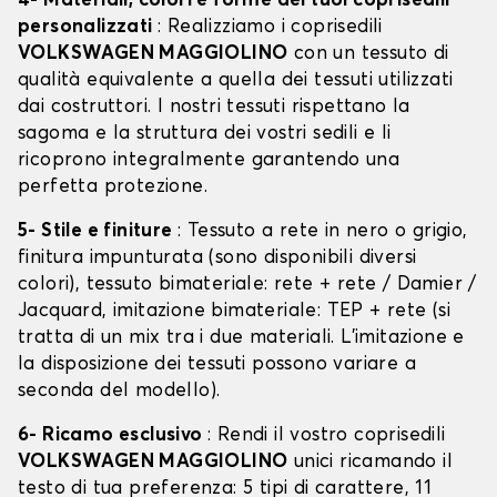
4- Materiali, colori e forme dei tuoi coprisedili
personalizzati
: Realizziamo i coprisedili
VOLKSWAGEN MAGGIOLINO
con un tessuto di
qualità equivalente a quella dei tessuti utilizzati
dai costruttori. I nostri tessuti rispettano la
sagoma e la struttura dei vostri sedili e li
ricoprono integralmente garantendo una
perfetta protezione.
5- Stile e finiture
: Tessuto a rete in nero o grigio,
finitura impunturata (sono disponibili diversi
colori), tessuto bimateriale: rete + rete / Damier /
Jacquard, imitazione bimateriale: TEP + rete (si
tratta di un mix tra i due materiali. L'imitazione e
la disposizione dei tessuti possono variare a
seconda del modello).
6- Ricamo esclusivo
: Rendi il vostro coprisedili
VOLKSWAGEN MAGGIOLINO
unici ricamando il
testo di tua preferenza: 5 tipi di carattere, 11