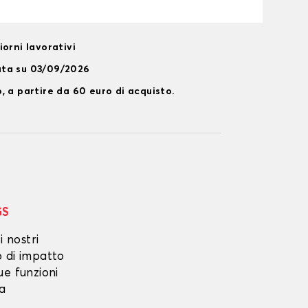
orni lavorativi
ata su 03/09/2026
, a partire da 60 euro di acquisto.
GS
i nostri
o di impatto
ue funzioni
ta