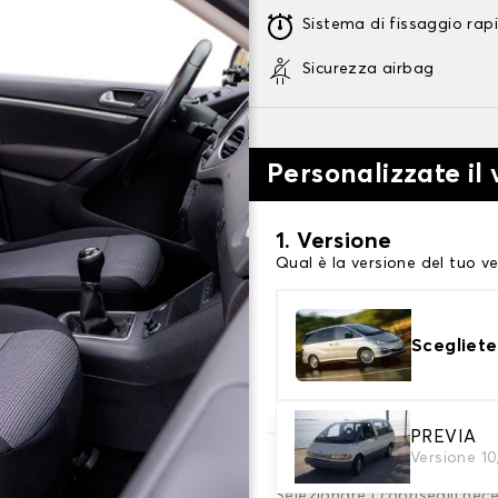
Sistema di fissaggio rap
Sicurezza airbag
Personalizzate il 
1. Versione
Qual è la versione del tuo ve
Scegliete
PREVIA
Versione 1
2. Set di coperture
Selezionare i coprisedili nec