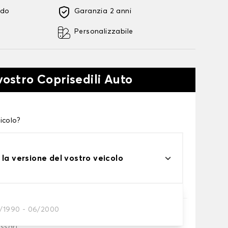
ido
Garanzia 2 anni
Personalizzabile
vostro Coprisedili Auto
icolo?
 la versione del vostro veicolo
0/1990 - 06/2000
essari