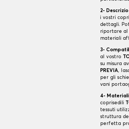
2- Descrizi
i vostri cop
dettagli. Po
riportare al
materiali af
3- Compatibi
al vostro
TO
su misura a
PREVIA
, la
per gli schi
vani portaog
4- Materiali
coprisedili
T
tessuti utili
struttura de
perfetta pr