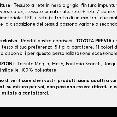
niture
: Tessuto a rete in nero o grigio, finitura impunt
diversi colori), tessuto bimateriale: rete + rete / Damie
imateriale: TEP + rete (si tratta di un mix tra i due mat
 e la disposizione dei tessuti possono variare a second
sclusivo
: Rendi il vostro coprisedili
TOYOTA PREVIA
un
testo di tua preferenza: 5 tipi di carattere, 11 colori di
o disponibili per questa personalizzazione eccezionale
IZIONI
: Tessuto Maglia, Mesh, Fantasia Scacchi, Jacq
similpelle: 100% poliestere
 di verificare che i vostri prodotti siano adatti a vo
ti su misura per voi, non possono essere ritirati. In c
 esitate a contattarci.