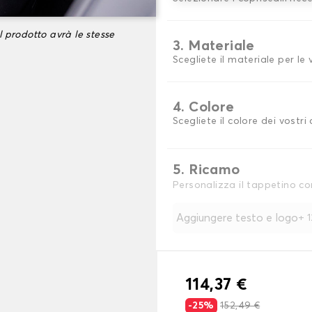
l prodotto avrà le stesse
3. Materiale
Scegliete il materiale per le
4. Colore
Scegliete il colore dei vostri 
5. Ricamo
Personalizza il tappetino co
Aggiungere testo e logo
+
114,37 €
-25%
152,49 €