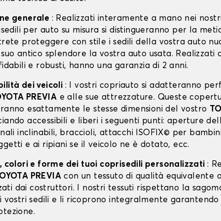
one generale
: Realizzati interamente a mano nei nostri
risedili per auto su misura si distingueranno per la meti
trete proteggere con stile i sedili della vostra auto n
 suo antico splendore la vostra auto usata. Realizzati 
fidabili e robusti, hanno una garanzia di 2 anni.
lità dei veicoli
: I vostri copriauto si adatteranno p
YOTA PREVIA
e alle sue attrezzature. Queste copert
vranno esattamente le stesse dimensioni del vostro
TO
sciando accessibili e liberi i seguenti punti: aperture de
enali inclinabili, braccioli, attacchi ISOFIX© per bambin
getti e ai ripiani se il veicolo ne è dotato, ecc.
, colori e forme dei tuoi coprisedili personalizzati
: R
OYOTA PREVIA
con un tessuto di qualità equivalente a
zzati dai costruttori. I nostri tessuti rispettano la sagom
i vostri sedili e li ricoprono integralmente garantendo
otezione.