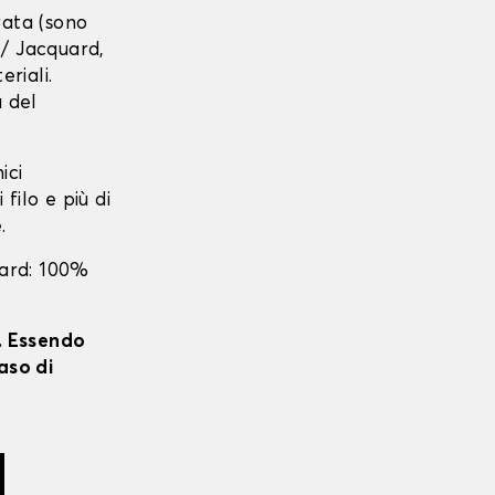
urata (sono
r / Jacquard,
eriali.
a del
ici
 filo e più di
.
uard: 100%
i. Essendo
aso di