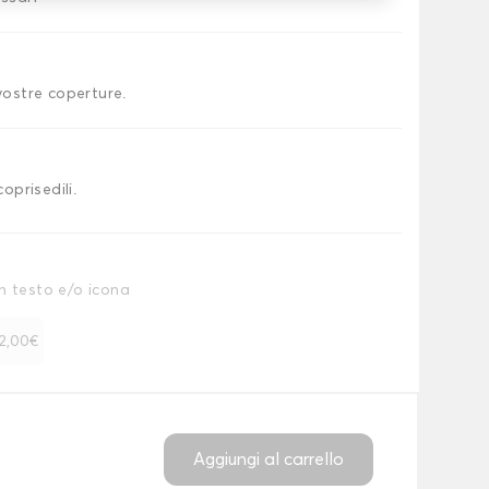
 vostre coperture.
coprisedili.
n testo e/o icona
 12,00€
Aggiungi al carrello