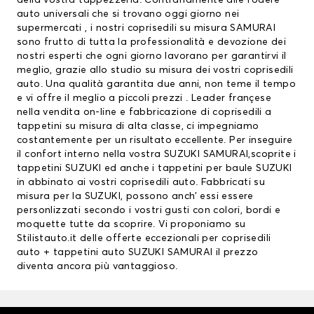
della vostra tappezzeria. Contrariamente alle fodere
auto universali che si trovano oggi giorno nei
supermercati , i nostri coprisedili su misura SAMURAI
sono frutto di tutta la professionalità e devozione dei
nostri esperti che ogni giorno lavorano per garantirvi il
meglio, grazie allo studio su misura dei vostri coprisedili
auto. Una qualità garantita due anni, non teme il tempo
e vi offre il meglio a piccoli prezzi . Leader françese
nella vendita on-line e fabbricazione di coprisedili a
tappetini su misura di alta classe, ci impegniamo
costantemente per un risultato eccellente. Per inseguire
il confort interno nella vostra SUZUKI SAMURAI,scoprite i
tappetini SUZUKI
ed anche i
tappetini per baule SUZUKI
in abbinato ai vostri coprisedili auto. Fabbricati su
misura per la SUZUKI, possono anch’ essi essere
personlizzati secondo i vostri gusti con colori, bordi e
moquette tutte da scoprire. Vi proponiamo su
Stilistauto.it delle offerte eccezionali per coprisedili
auto + tappetini auto SUZUKI SAMURAI il prezzo
diventa ancora più vantaggioso.