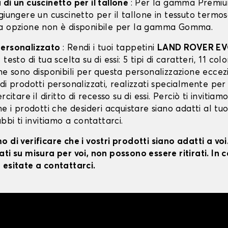
di un cuscinetto per il tallone
: Per la gamma Premiu
giungere un cuscinetto per il tallone in tessuto termo
a opzione non è disponibile per la gamma Gomma.
personalizzato
: Rendi i tuoi tappetini
LAND ROVER E
testo di tua scelta su di essi: 5 tipi di caratteri, 11 color
ne sono disponibili per questa personalizzazione eccez
di prodotti personalizzati, realizzati specialmente per
rcitare il diritto di recesso su di essi. Perciò ti invitiam
he i prodotti che desideri acquistare siano adatti al tu
ubbi ti invitiamo a contattarci.
 di verificare che i vostri prodotti siano adatti a vo
ti su misura per voi, non possono essere ritirati. In c
 esitate a contattarci.