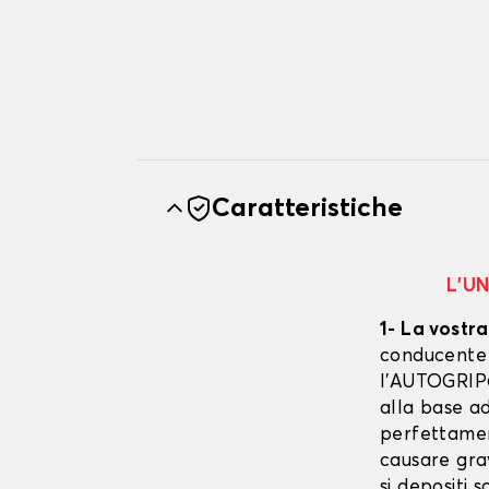
Caratteristiche
L’U
1- La vostra
conducente è
l’AUTOGRIP©
alla base ad
perfettament
causare gra
si depositi 