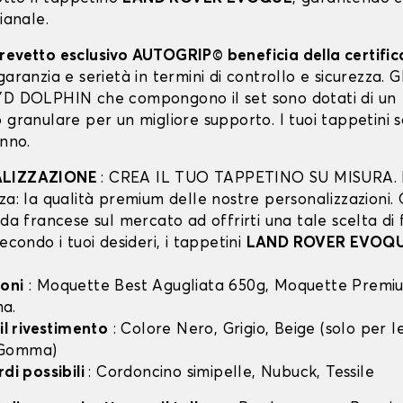
pianale.
revetto esclusivo AUTOGRIP© beneficia della certifi
garanzia e serietà in termini di controllo e sicurezza. Gli
YD DOLPHIN che compongono il set sono dotati di un
 granulare per un migliore supporto. I tuoi tappetini 
anno.
ALIZZAZIONE
: CREA IL TUO TAPPETINO SU MISURA. I
za: la qualità premium delle nostre personalizzazioni.
nda francese sul mercato ad offrirti una tale scelta di 
secondo i tuoi desideri, i tappetini
LAND ROVER EVOQ
oni
: Moquette Best Agugliata 650g, Moquette Premiu
a.
 il rivestimento
: Colore Nero, Grigio, Beige (solo per
 Gomma)
rdi possibili
: Cordoncino simipelle, Nubuck, Tessile