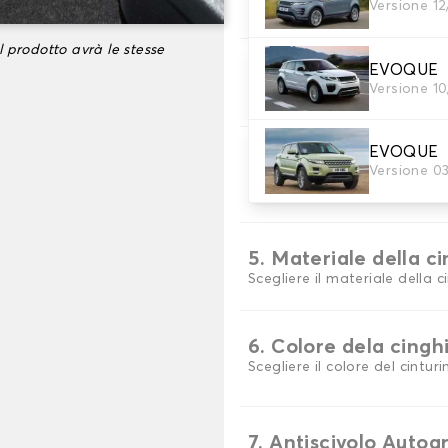
Versione 1
Scegli il materiale del tappe
l prodotto avrà le stesse
EVOQUE
3. Set di tappetini
Versione 10
Selezionare il numero di tap
EVOQUE
4. Colori dei tappeti
Versione 0
Scegli il materiale del tappe
5. Materiale della c
Scegliere il materiale della c
6. Colore dela cingh
Scegliere il colore del cinturi
7. Antiscivolo Autog