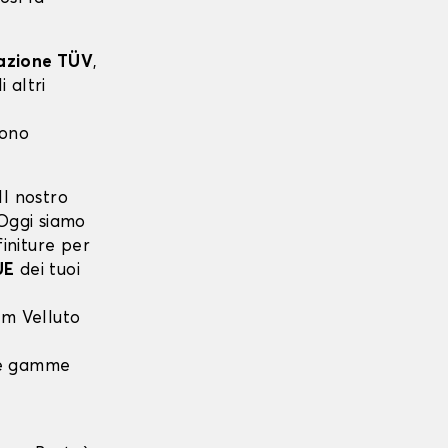
cazione TÜV
,
 altri
sono
l nostro
 Oggi siamo
finiture per
UE
dei tuoi
m Velluto
 le gamme