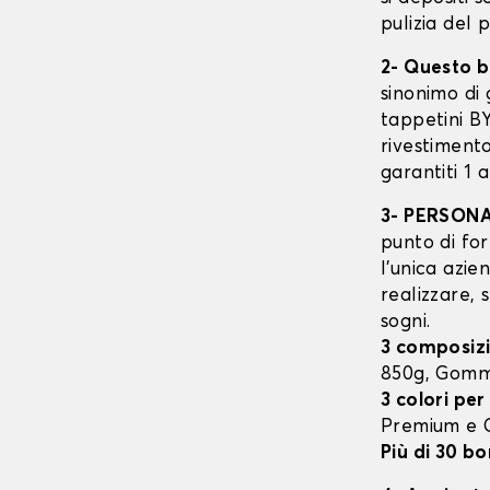
pulizia del 
2- Questo b
sinonimo di 
tappetini B
rivestimento
garantiti 1 
3- PERSON
punto di for
l’unica azie
realizzare, 
sogni.
3 composizi
850g, Gomm
3 colori per
Premium e
Più di 30 bo