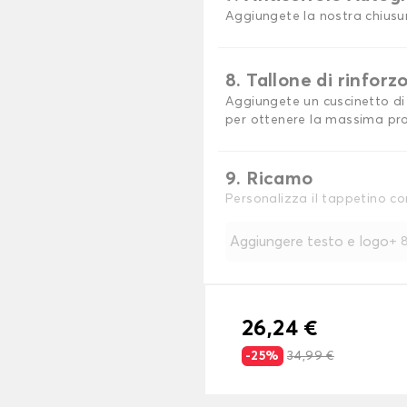
Aggiungete la nostra chiusu
8. Tallone di rinforz
Aggiungete un cuscinetto di 
per ottenere la massima pro
9. Ricamo
Personalizza il tappetino co
Aggiungere testo e logo
+
8
26,24 €
-25%
34,99 €