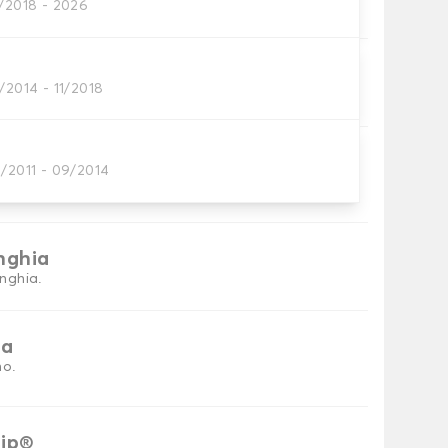
2/2018 - 2026
tini auto
/2014 - 11/2018
petini per auto necessari.
ni
3/2011 - 09/2014
tino auto.
inghia
inghia.
ia
no.
rip®