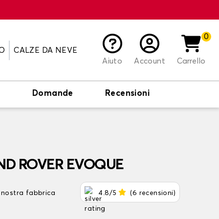
0
O
CALZE DA NEVE
Aiuto
Account
Carrello
o
Domande
Recensioni
LAND ROVER EVOQUE
 nostra fabbrica
4.8/5
(6 recensioni)