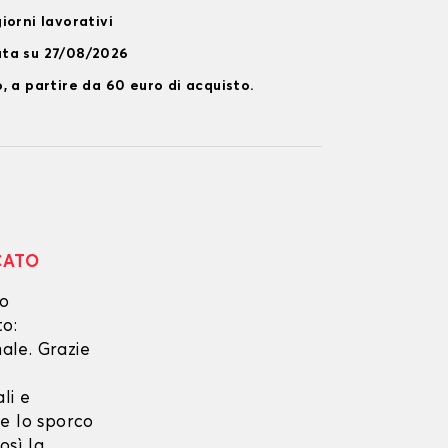
iorni lavorativi
ata su 27/08/2026
, a partire da 60 euro di acquisto.
CATO
no
to:
ale. Grazie
li e
he lo sporco
osì la