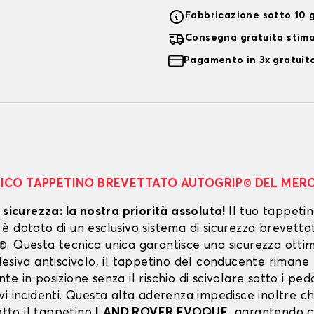
Fabbricazione sotto 10 g
Consegna gratuita stim
Pagamento in 3x gratuito
NICO TAPPETINO BREVETTATO AUTOGRIP© DEL MER
 sicurezza: la nostra priorità assoluta!
Il tuo tappeti
 dotato di un esclusivo sistema di sicurezza brevetta
. Questa tecnica unica garantisce una sicurezza ottim
esiva antiscivolo, il tappetino del conducente rimane
e in posizione senza il rischio di scivolare sotto i peda
vi incidenti. Questa alta aderenza impedisce inoltre c
sotto il tappetino
LAND ROVER EVOQUE
, garantendo c