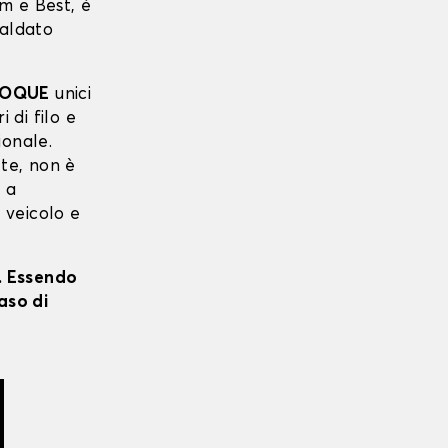
m e Best, è
saldato
VOQUE
unici
i di filo e
ionale.
 te, non è
o a
o veicolo e
i. Essendo
aso di