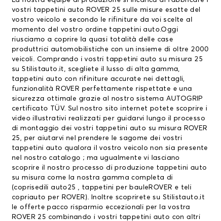
La nostra equipe di produzione si incarica di fabbricare i
vostri tappetini auto ROVER 25 sulle misure esatte del
vostro veicolo e secondo le rifiniture da voi scelte al
momento del vostro ordine tappetini auto.Oggi
riusciamo a coprire la quasi totalità delle case
produttrici automobilistiche con un insieme di oltre 2000
veicoli. Comprando i vostri tappetini auto su misura 25
su Stilistauto.it, scegliete il lusso di alta gamma,
tappetini auto con rifiniture accurate nei dettagli,
funzionalità ROVER perfettamente rispettate e una
sicurezza ottimale grazie al nostro sistema AUTOGRIP
certificato TÜV. Sul nostro sito internet potete scoprire i
video illustrativi realizzati per guidarvi lungo il processo
di montaggio dei vostri tappetini auto su misura ROVER
25, per aiutarvi nel prendere le sagome dei vostri
tappetini auto qualora il vostro veicolo non sia presente
nel nostro catalogo ; ma ugualmente vi lasciano
scoprire il nostro processo di produzione tappetini auto
su misura come la nostra gamma completa di
(
coprisedili auto
25 ,
tappetini per bauleROVER
e teli
copriauto per ROVER). Inoltre scoprirete su Stilistauto.it
le offerte pacco risparmio eccezionali per la vostra
ROVER 25 combinando i vostri tappetini auto con altri