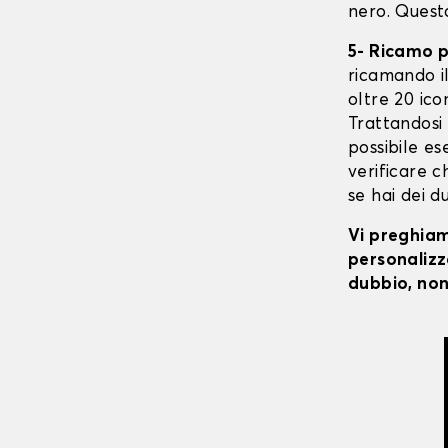
nero. Quest
5- Ricamo 
ricamando il 
oltre 20 ico
Trattandosi 
possibile ese
verificare c
se hai dei d
Vi preghiamo
personalizza
dubbio, non