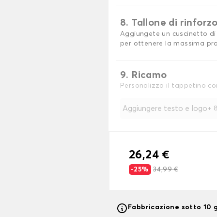
8. Tallone di rinforz
Aggiungete un cuscinetto di 
per ottenere la massima pro
9. Ricamo
Personalizza il tappetino co
Aggiungere testo e logo
+
8
26,24 €
-25%
34,99 €
Fabbricazione sotto 10 g