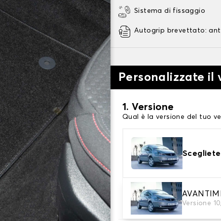
Sistema di fissaggio
Autogrip brevettato: ant
Personalizzate il
1. Versione
Qual è la versione del tuo ve
Scegliete
2. Materiale
AVANTIM
Versione 1
Scegli il materiale del tappe