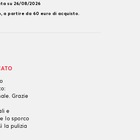
ata su 26/08/2026
, a partire da 60 euro di acquisto.
CATO
no
to:
ale. Grazie
li e
he lo sporco
 la pulizia