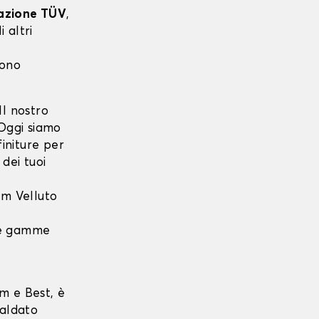
cazione TÜV
,
 altri
sono
l nostro
 Oggi siamo
finiture per
dei tuoi
m Velluto
 le gamme
m e Best, è
saldato