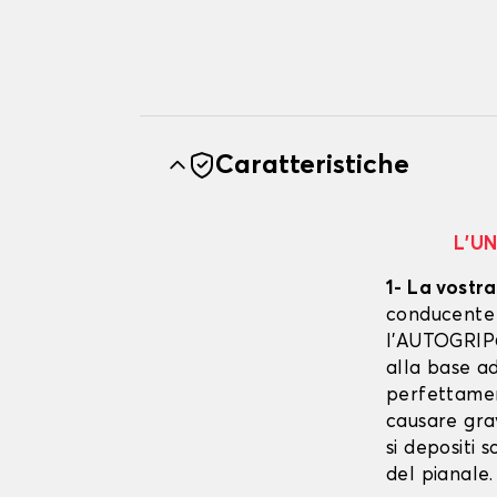
Caratteristiche
L’U
1- La vostra
conducente è
l’AUTOGRIP©
alla base ad
perfettament
causare gra
si depositi 
del pianale.