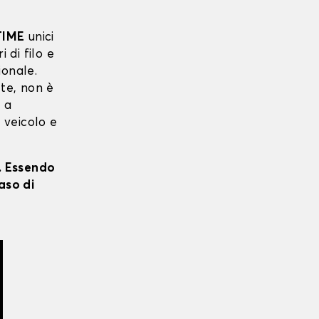
TIME
unici
i di filo e
ionale.
 te, non è
o a
o veicolo e
i. Essendo
aso di