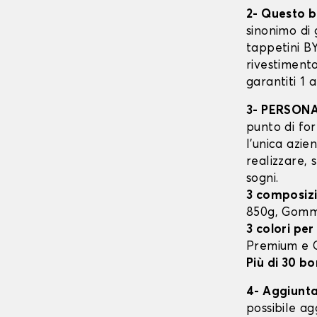
2- Questo b
sinonimo di 
tappetini B
rivestimento
garantiti 1 
3- PERSON
punto di for
l’unica azie
realizzare, 
sogni.
3 composizi
850g, Gomm
3 colori per
Premium e
Più di 30 bo
4- Aggiunta 
possibile ag