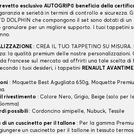
revetto esclusivo AUTOGRIP© beneficia della certifi
garanzia e serietà in termini di controllo e sicurezza. Gli
YD DOLPHIN che compongono il set sono dotati di un
 granulare per un migliore supporto. I tuoi tappetini 
anno.
ALIZZAZIONE
: CREA IL TUO TAPPETINO SU MISURA. I
za: la qualità premium delle nostre personalizzazioni.
nda francese sul mercato ad offrirti una tale scelta di 
secondo i tuoi desideri, i tappetini
RENAULT AVANTIME
oni
: Moquette Best Agugliata 650g, Moquette Premiu
a.
 il rivestimento
: Colore Nero, Grigio, Beige (solo per
 Gomma)
rdi possibili
: Cordoncino simipelle, Nubuck, Tessile
di un cuscinetto per il tallone
: Per la gamma Premiu
giungere un cuscinetto per il tallone in tessuto termo