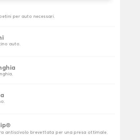
petini per auto necessari.
ni
tino auto.
inghia
inghia.
ia
no.
rip®
ra antiscivolo brevettata per una presa ottimale.