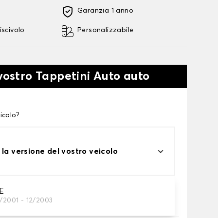
Garanzia 1 anno
iscivolo
Personalizzabile
 vostro Tappetini Auto auto
icolo?
 la versione del vostro veicolo
E
0/2001 - 12/2003
tini auto