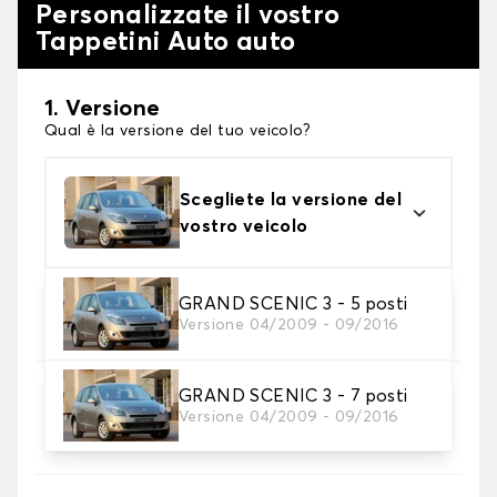
Personalizzate il vostro
Tappetini Auto auto
1. Versione
Qual è la versione del tuo veicolo?
Scegliete la versione del
vostro veicolo
2. Materiale
GRAND SCENIC 3 - 5 posti
Versione 04/2009 - 09/2016
Scegli il materiale del tappetini auto
GRAND SCENIC 3 - 7 posti
3. Set di tappetini
Versione 04/2009 - 09/2016
Selezionare il numero di tappetini per auto
necessari.