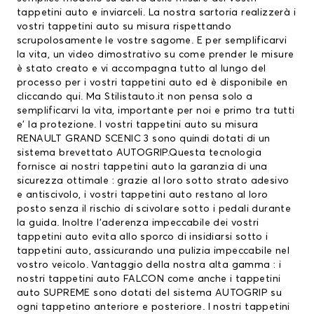
tappetini auto e inviarceli. La nostra sartoria realizzerà i
vostri tappetini auto su misura rispettando
scrupolosamente le vostre sagome. E per semplificarvi
la vita, un video dimostrativo su come prender le misure
è stato creato e vi accompagna tutto al lungo del
processo per i vostri tappetini auto ed è disponibile en
cliccando qui.
Ma Stilistauto.it non pensa solo a
semplificarvi la vita, importante per noi e primo tra tutti
e’ la protezione. I vostri tappetini auto su misura
RENAULT GRAND SCENIC 3 sono quindi dotati di un
sistema brevettato AUTOGRIP.Questa tecnologia
fornisce ai nostri tappetini auto la garanzia di una
sicurezza ottimale : grazie al loro sotto strato adesivo
e antiscivolo, i vostri tappetini auto restano al loro
posto senza il rischio di scivolare sotto i pedali durante
la guida. Inoltre l’aderenza impeccabile dei vostri
tappetini auto evita allo sporco di insidiarsi sotto i
tappetini auto, assicurando una pulizia impeccabile nel
vostro veicolo. Vantaggio della nostra alta gamma : i
nostri tappetini auto FALCON come anche i tappetini
auto SUPREME sono dotati del sistema AUTOGRIP su
ogni tappetino anteriore e posteriore. I nostri tappetini