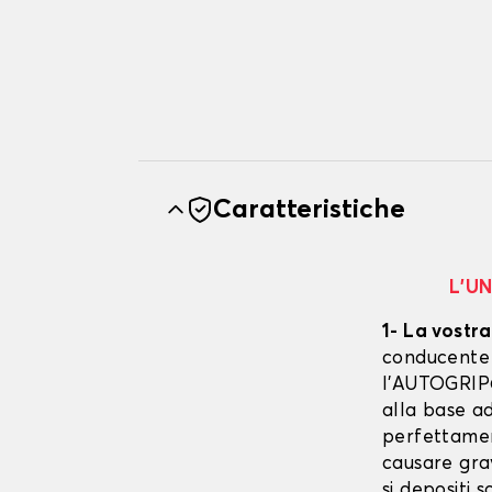
Caratteristiche
L’U
1- La vostra
conducente è
l’AUTOGRIP©
alla base ad
perfettament
causare gra
si depositi 