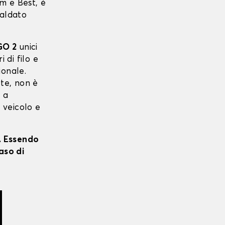
m e Best, è
saldato
GO 2
unici
i di filo e
ionale.
 te, non è
o a
o veicolo e
i. Essendo
aso di