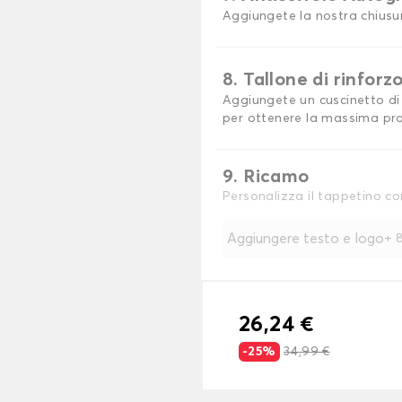
Aggiungete la nostra chiusu
8. Tallone di rinforz
Aggiungete un cuscinetto di 
per ottenere la massima pro
9. Ricamo
Personalizza il tappetino co
Aggiungere testo e logo
+
8
26,24 €
-25%
34,99 €