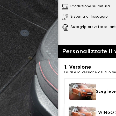
Produzione su misura
Sistema di fissaggio
Autogrip brevettato: ant
Personalizzate il
1. Versione
Qual è la versione del tuo ve
Scegliete
2. Materiale
TWINGO 