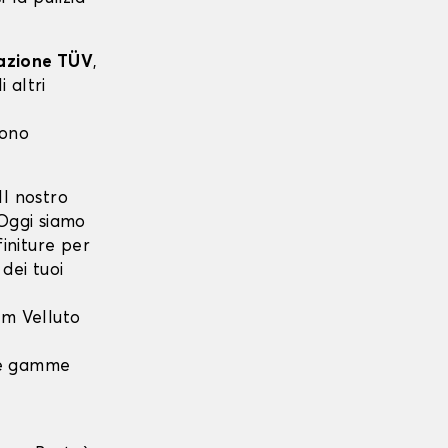
cazione TÜV
,
 altri
sono
l nostro
 Oggi siamo
finiture per
dei tuoi
m Velluto
 le gamme