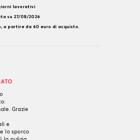
iorni lavorativi
ata su 27/08/2026
, a partire da 60 euro di acquisto.
CATO
no
to:
ale. Grazie
li e
he lo sporco
 la pulizia