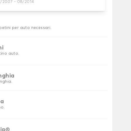
7/2007 - 08/2014
tini auto
petini per auto necessari.
ni
tino auto.
inghia
inghia.
ia
no.
rip®