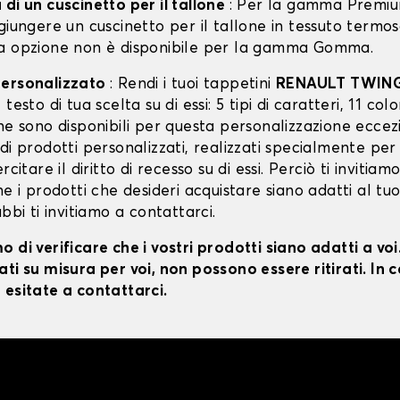
di un cuscinetto per il tallone
: Per la gamma Premiu
giungere un cuscinetto per il tallone in tessuto termo
a opzione non è disponibile per la gamma Gomma.
personalizzato
: Rendi i tuoi tappetini
RENAULT TWIN
testo di tua scelta su di essi: 5 tipi di caratteri, 11 color
ne sono disponibili per questa personalizzazione eccez
di prodotti personalizzati, realizzati specialmente per
rcitare il diritto di recesso su di essi. Perciò ti invitiam
he i prodotti che desideri acquistare siano adatti al tu
ubbi ti invitiamo a contattarci.
 di verificare che i vostri prodotti siano adatti a vo
ti su misura per voi, non possono essere ritirati. In c
 esitate a contattarci.