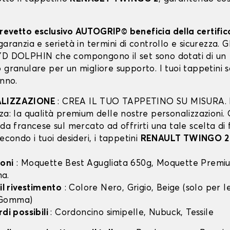
revetto esclusivo AUTOGRIP© beneficia della certifi
garanzia e serietà in termini di controllo e sicurezza. Gli
YD DOLPHIN che compongono il set sono dotati di un
 granulare per un migliore supporto. I tuoi tappetini 
anno.
ALIZZAZIONE
: CREA IL TUO TAPPETINO SU MISURA. I
za: la qualità premium delle nostre personalizzazioni.
nda francese sul mercato ad offrirti una tale scelta di 
secondo i tuoi desideri, i tappetini
RENAULT TWINGO 2
oni
: Moquette Best Agugliata 650g, Moquette Premiu
a.
 il rivestimento
: Colore Nero, Grigio, Beige (solo per
 Gomma)
rdi possibili
: Cordoncino simipelle, Nubuck, Tessile