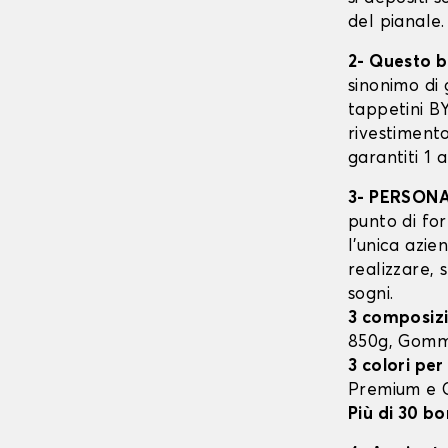
del pianale.
2- Questo b
sinonimo di 
tappetini B
rivestimento
garantiti 1 
3- PERSON
punto di for
l’unica azie
realizzare, 
sogni.
3 composizi
850g, Gomm
3 colori per
Premium e
Più di 30 bo