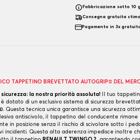
Fabbricazione sotto 10 g
Consegna gratuita stim
Pagamento in 3x gratuito
NICO TAPPETINO BREVETTATO AUTOGRIP© DEL MER
 sicurezza: la nostra priorità assoluta!
Il tuo tappeti
 dotato di un esclusivo sistema di sicurezza brevetta
. Questa tecnica unica garantisce una sicurezza ottim
esiva antiscivolo, il tappetino del conducente rimane
e in posizione senza il rischio di scivolare sotto i peda
vi incidenti. Questa alta aderenza impedisce inoltre c
sotto il tappetino
RENAULT TWINGO 2
, garantendo così