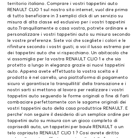
territorio italiano. Comprare i vostri tappetini auto
RENAULT CLIO 1 sul nostro sito internet, vuol dire prima
di tutto beneficiare in 3 semplici click di un servizio su
misura di alta classe ed esclusivo per i vostri tappetini
auto.Tranquillamente a casa vostra, potrete ordinare e
personalizzare i vostri tappetini auto su misura secondo
le vostre preferenze. Siete voi che scegliete i colori e le
rifiniture secondo i vostri gusti, a voi il lusso estremo per
dei tappetini auto che vi rispecchiano. Un abitacolo che
vi assomiglia per la vostra RENAULT CLIO 1 e che sia
protetto a lungo in eleganza grazie ai nuovi tappetini
auto. Appena avete effettuato la vostra scelta e il
prodotto è nel carrello, una piattaforma di pagamento
sicuro vi garantisce la tranquillità’ della transazione e i
nostri sarti si mettono al lavoro per realizzare i vostri
tappetini auto seguendo le forme originali a fine di farli
combaciare perfettamente con le sagome originali dei
vostri tappetini auto della casa produttrice RENAULT. E
perche’ non seguire il desiderio di un semplice ordine per
tappetini auto su misura con un gioco completo di
coprisedili auto
, un
tappetini per baule RENAULT
o un
telo copriauto RENAULT CLIO 1 ? Cosi avrete diritto