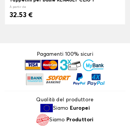
Tappetini per baule RENAULT CLIO 1
À partir de
32.53 €
Pagamenti 100% sicuri
Qualità del produttore
Siamo
Europei
Siamo
Produttori