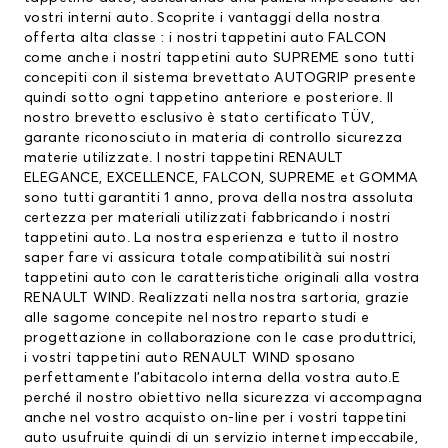
vostri interni auto. Scoprite i vantaggi della nostra
offerta alta classe : i nostri tappetini auto FALCON
come anche i nostri tappetini auto SUPREME sono tutti
concepiti con il sistema brevettato AUTOGRIP presente
quindi sotto ogni tappetino anteriore e posteriore. Il
nostro brevetto esclusivo è stato certificato TÜV,
garante riconosciuto in materia di controllo sicurezza
materie utilizzate. I nostri
tappetini RENAULT
ELEGANCE, EXCELLENCE, FALCON, SUPREME et GOMMA
sono tutti garantiti 1 anno, prova della nostra assoluta
certezza per materiali utilizzati fabbricando i nostri
tappetini auto. La nostra esperienza e tutto il nostro
saper fare vi assicura totale compatibilità sui nostri
tappetini auto con le caratteristiche originali alla vostra
RENAULT WIND. Realizzati nella nostra sartoria, grazie
alle sagome concepite nel nostro reparto studi e
progettazione in collaborazione con le case produttrici,
i vostri tappetini auto RENAULT WIND sposano
perfettamente l’abitacolo interna della vostra auto.E
perché il nostro obiettivo nella sicurezza vi accompagna
anche nel vostro acquisto on-line per i vostri tappetini
auto usufruite quindi di un servizio internet impeccabile,