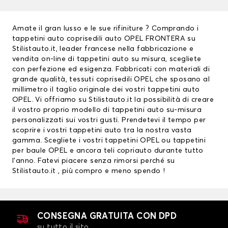
Amate il gran lusso e le sue rifiniture ? Comprando i
tappetini auto
coprisedili auto
OPEL FRONTERA su
Stilistauto.it, leader francese nella fabbricazione e
vendita on-line di tappetini auto su misura, scegliete
con perfezione ed esigenza. Fabbricati con materiali di
grande qualità, tessuti
coprisedili OPEL
che sposano al
millimetro il taglio originale dei vostri tappetini auto
OPEL. Vi offriamo su Stilistauto.it la possibilità di creare
il vostro proprio modello di tappetini auto su-misura
personalizzati sui vostri gusti. Prendetevi il tempo per
scoprire i vostri tappetini auto tra la nostra vasta
gamma. Scegliete i vostri
tappetini OPEL
ou
tappetini
per baule OPEL
e ancora teli copriauto durante tutto
l’anno. Fatevi piacere senza rimorsi perché su
Stilistauto.it , più compro e meno spendo !
CONSEGNA GRATUITA CON DPD
su tutto il sito