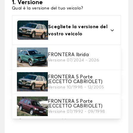
1. Versione
Qual è la versione del tuo veicolo?
Scegliete la versione del
vostro veicolo
2. Materiale
FRONTERA Ibrida
Versione 07/2024 - 2026
Scegli il materiale del tappetini auto
FRONTERA 5 Porte
3. Set di tappetini
(ECCETTO CABRIOLET)
Selezionare il numero di tappetini per auto
Versione 10/1998 - 12/2005
necessari.
FRONTERA 5 Porte
(ECCETTO CABRIOLET)
4. Colori dei tappetini
Versione 07/1992 - 09/1998
Scegli il materiale del tappetino auto.