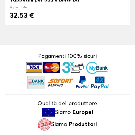
Tappetini per baule BMW iX1
À partir de
32.53 €
Pagamenti 100% sicuri
Qualità del produttore
Siamo
Europei
Siamo
Produttori