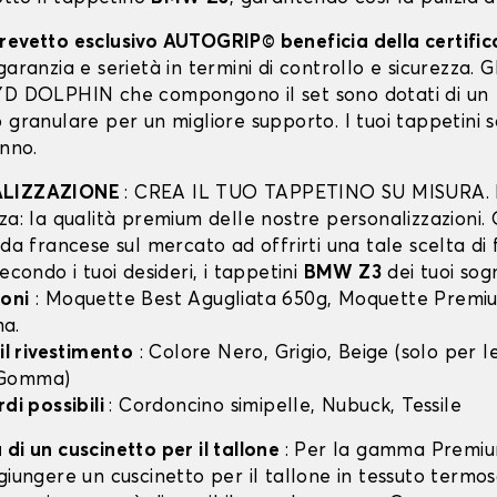
revetto esclusivo AUTOGRIP© beneficia della certifi
garanzia e serietà in termini di controllo e sicurezza. Gli
YD DOLPHIN che compongono il set sono dotati di un
 granulare per un migliore supporto. I tuoi tappetini 
anno.
ALIZZAZIONE
: CREA IL TUO TAPPETINO SU MISURA. I
za: la qualità premium delle nostre personalizzazioni.
nda francese sul mercato ad offrirti una tale scelta di 
secondo i tuoi desideri, i tappetini
BMW Z3
dei tuoi sogn
oni
: Moquette Best Agugliata 650g, Moquette Premiu
a.
 il rivestimento
: Colore Nero, Grigio, Beige (solo per
 Gomma)
rdi possibili
: Cordoncino simipelle, Nubuck, Tessile
di un cuscinetto per il tallone
: Per la gamma Premiu
giungere un cuscinetto per il tallone in tessuto termo