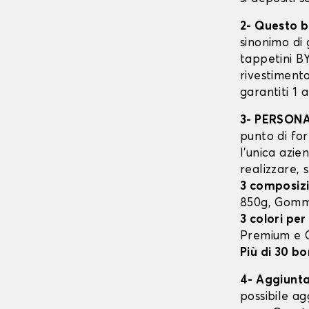
2- Questo b
sinonimo di 
tappetini B
rivestimento
garantiti 1 
3- PERSON
punto di for
l’unica azie
realizzare, 
3 composizi
850g, Gomm
3 colori per
Premium e
Più di 30 bo
4- Aggiunta 
possibile ag