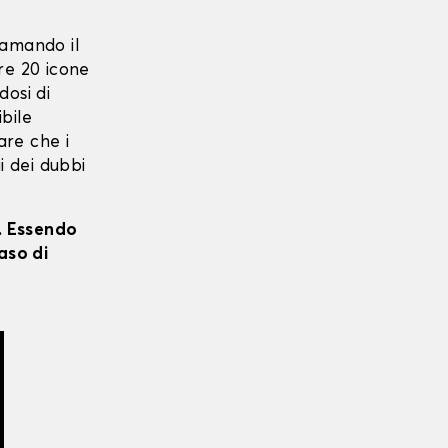
camando il
ltre 20 icone
dosi di
ibile
care che i
i dei dubbi
i. Essendo
aso di