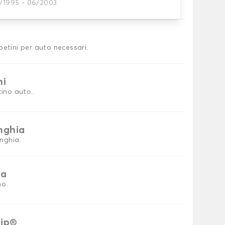
0/1995 - 06/2003
tini auto
petini per auto necessari.
ni
tino auto.
inghia
inghia.
ia
no.
rip®