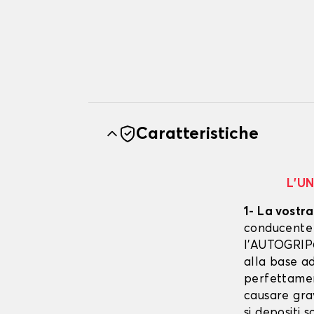
Caratteristiche
L’U
1- La vostra
conducente è
l’AUTOGRIP©
alla base ad
perfettament
causare gra
si depositi 