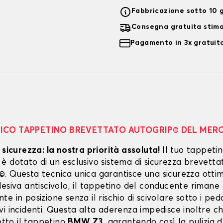
Fabbricazione sotto 10 g
Consegna gratuita stim
Pagamento in 3x gratuito
NICO TAPPETINO BREVETTATO AUTOGRIP© DEL MER
 sicurezza: la nostra priorità assoluta!
Il tuo tappeti
 dotato di un esclusivo sistema di sicurezza brevetta
. Questa tecnica unica garantisce una sicurezza ottim
esiva antiscivolo, il tappetino del conducente rimane
e in posizione senza il rischio di scivolare sotto i peda
vi incidenti. Questa alta aderenza impedisce inoltre c
sotto il tappetino
BMW Z3
, garantendo così la pulizia d