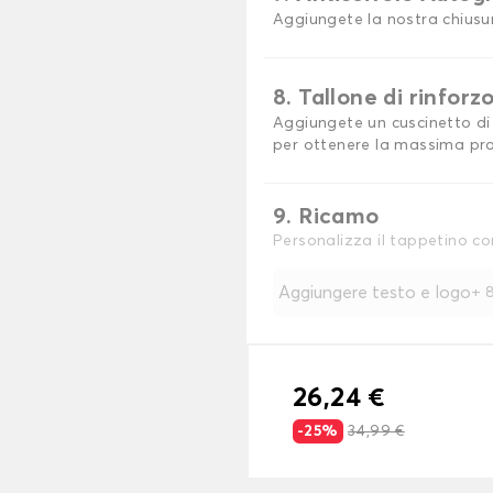
Aggiungete la nostra chiusu
8. Tallone di rinforz
Aggiungete un cuscinetto di 
per ottenere la massima pro
9. Ricamo
Personalizza il tappetino co
Aggiungere testo e logo
+
8
26,24 €
-25%
34,99 €