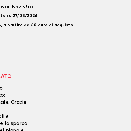
iorni lavorativi
ata su 27/08/2026
, a partire da 60 euro di acquisto.
CATO
no
to:
ale. Grazie
li e
he lo sporco
el pianale.