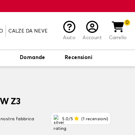
0
O
CALZE DA NEVE
Aiuto
Account
Carrello
o
Domande
Recensioni
MW Z3
 nostra fabbrica
5.0/5
(1 recensioni)