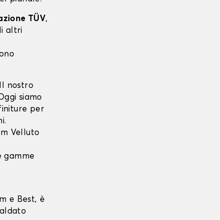
cazione TÜV
,
 altri
sono
l nostro
 Oggi siamo
finiture per
i.
m Velluto
 le gamme
m e Best, è
saldato