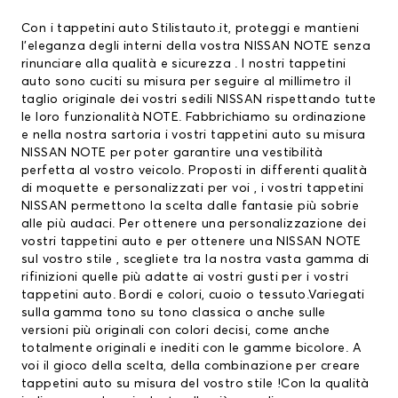
Con i tappetini auto Stilistauto.it, proteggi e mantieni
l’eleganza degli interni della vostra NISSAN NOTE senza
rinunciare alla qualità e sicurezza . I nostri
tappetini
auto
sono cuciti su misura per seguire al millimetro il
taglio originale dei vostri sedili NISSAN rispettando tutte
le loro funzionalità NOTE. Fabbrichiamo su ordinazione
e nella nostra sartoria i vostri tappetini auto su misura
NISSAN NOTE per poter garantire una vestibilità
perfetta al vostro veicolo. Proposti in differenti qualità
di moquette e personalizzati per voi , i vostri
tappetini
NISSAN
permettono la scelta dalle fantasie più sobrie
alle più audaci. Per ottenere una personalizzazione dei
vostri tappetini auto e per ottenere una NISSAN NOTE
sul vostro stile , scegliete tra la nostra vasta gamma di
rifinizioni quelle più adatte ai vostri gusti per i vostri
tappetini auto. Bordi e colori, cuoio o tessuto.Variegati
sulla gamma tono su tono classica o anche sulle
versioni più originali con colori decisi, come anche
totalmente originali e inediti con le gamme bicolore. A
voi il gioco della scelta, della combinazione per creare
tappetini auto su misura del vostro stile !Con la qualità