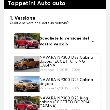
Tappetini Auto auto
1. Versione
Qual è la versione del tuo veicolo?
Scegliete la versione del
vostro veicolo
NAVARA NP300 D23 Cabina
2. Materiale
doppia (ECCETTO KING
CABINA)
Scegli il materiale del tappetini auto
Versione 12/2015 - 2026
NAVARA NP300 D23 Cabina
3. Set di tappetini
singola
Selezionare il numero di tappetini per auto
Versione 12/2015 - 2026
necessari.
NAVARA NP300 D23 King
cabina (ECCETTO DOPPIA
CABINA)
4. Colori dei tappetini