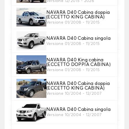
Versione 12/2015 - 2026
Scegli il materiale del tappetino auto.
NAVARA D40 Cabina doppia
(ECCETTO KING CABINA)
Versione 01/2008 - 11/2015
5. Materiale della cinghia
Scegliere il materiale della cinghia.
NAVARA D40 Cabina singola
Versione 01/2008 - 11/2015
NAVARA D40 King cabina
(ECCETTO DOPPIA CABINA)
6. Colore dela cinghia
Versione 01/2008 - 11/2015
Scegliere il colore del cinturino.
NAVARA D40 Cabina doppia
(ECCETTO KING CABINA)
Versione 10/2004 - 12/2007
7. Antiscivolo Autogrip®
Aggiungete la nostra chiusura antiscivolo
NAVARA D40 Cabina singola
brevettata per una presa ottimale.
Versione 10/2004 - 12/2007