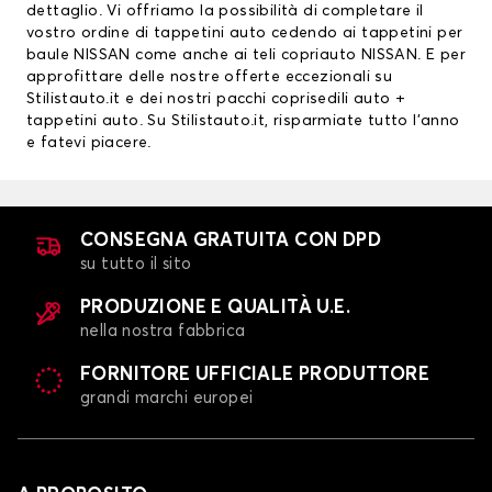
dettaglio. Vi offriamo la possibilità di completare il
vostro ordine di tappetini auto cedendo ai
tappetini per
baule NISSAN
come anche ai teli copriauto NISSAN. E per
approfittare delle nostre offerte eccezionali su
Stilistauto.it e dei nostri pacchi
coprisedili auto
+
tappetini auto. Su Stilistauto.it, risparmiate tutto l’anno
e fatevi piacere.
CONSEGNA GRATUITA CON DPD
su tutto il sito
PRODUZIONE E QUALITÀ U.E.
nella nostra fabbrica
FORNITORE UFFICIALE PRODUTTORE
grandi marchi europei