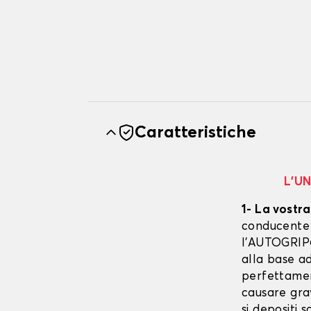
Caratteristiche
L’U
1- La vostra
conducente è
l’AUTOGRIP©
alla base ad
perfettament
causare gra
si depositi 