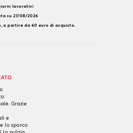
iorni lavorativi
ata su 27/08/2026
, a partire da 60 euro di acquisto.
CATO
no
to:
ale. Grazie
li e
he lo sporco
 la pulizia