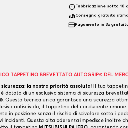
Fabbricazione sotto 10 g
Consegna gratuita stim
Pagamento in 3x gratuito
NICO TAPPETINO BREVETTATO AUTOGRIP© DEL MER
 sicurezza: la nostra priorità assoluta!
Il tuo tappeti
 dotato di un esclusivo sistema di sicurezza brevetta
. Questa tecnica unica garantisce una sicurezza ottim
esiva antiscivolo, il tappetino del conducente rimane
e in posizione senza il rischio di scivolare sotto i peda
vi incidenti. Questa alta aderenza impedisce inoltre c
sotto il tappetino
MITSUBISHI PAJERO
, garantendo così