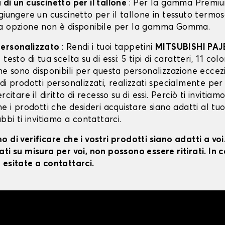
di un cuscinetto per il tallone
: Per la gamma Premiu
giungere un cuscinetto per il tallone in tessuto termo
a opzione non è disponibile per la gamma Gomma.
personalizzato
: Rendi i tuoi tappetini
MITSUBISHI PA
testo di tua scelta su di essi: 5 tipi di caratteri, 11 color
ne sono disponibili per questa personalizzazione eccez
di prodotti personalizzati, realizzati specialmente per
rcitare il diritto di recesso su di essi. Perciò ti invitiam
he i prodotti che desideri acquistare siano adatti al tu
ubbi ti invitiamo a contattarci.
 di verificare che i vostri prodotti siano adatti a vo
ti su misura per voi, non possono essere ritirati. In c
 esitate a contattarci.