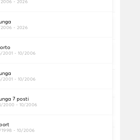
1/2006 - 2026
tini auto
unga
1/2006 - 2026
petini per auto necessari.
orto
ni
5/2001 - 10/2006
tino auto.
unga
5/2001 - 10/2006
inghia
inghia.
nga 7 posti
4/2000 - 10/2006
ia
no.
port
2/1998 - 10/2006
rip®