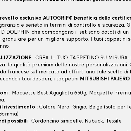
revetto esclusivo AUTOGRIP© beneficia della certifi
garanzia e serietà in termini di controllo e sicurezza. Gli
YD DOLPHIN che compongono il set sono dotati di un
 granulare per un migliore supporto. I tuoi tappetini 
anno.
ALIZZAZIONE
: CREA IL TUO TAPPETINO SU MISURA. I
za: la qualità premium delle nostre personalizzazioni.
nda francese sul mercato ad offrirti una tale scelta di 
secondo i tuoi desideri, i tappetini
MITSUBISHI PAJERO
oni
: Moquette Best Agugliata 650g, Moquette Premiu
a.
 il rivestimento
: Colore Nero, Grigio, Beige (solo per
 Gomma)
rdi possibili
: Cordoncino simipelle, Nubuck, Tessile