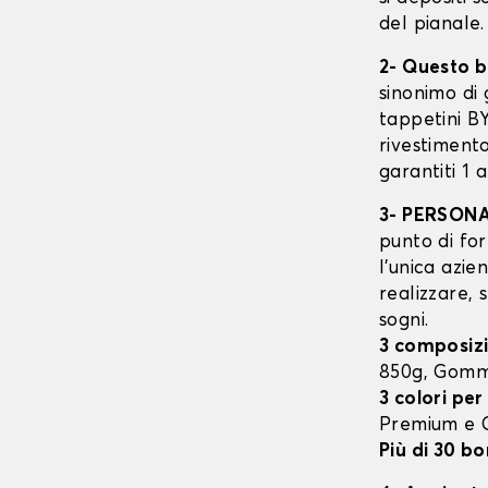
del pianale.
2- Questo b
sinonimo di 
tappetini B
rivestimento
garantiti 1 
3- PERSON
punto di for
l’unica azie
realizzare, 
sogni.
3 composizi
850g, Gomm
3 colori per
Premium e
Più di 30 bo