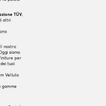
cazione TÜV
,
 altri
sono
l nostro
 Oggi siamo
finiture per
dei tuoi
m Velluto
 le gamme