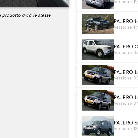
Versione 1
Scegli il materiale del tappe
l prodotto avrà le stesse
PAJERO L
3. Set di tappetini
Versione 1
Selezionare il numero di tap
PAJERO C
4. Colori dei tappeti
Versione 0
Scegli il materiale del tappe
PAJERO L
Versione 0
5. Materiale della c
Scegliere il materiale della c
PAJERO Lu
Versione 0
6. Colore dela cingh
Scegliere il colore del cinturi
PAJERO S
Versione 1
7. Antiscivolo Autog