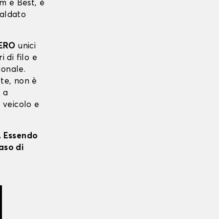
m e Best, è
saldato
JERO
unici
i di filo e
ionale.
 te, non è
o a
o veicolo e
i. Essendo
aso di