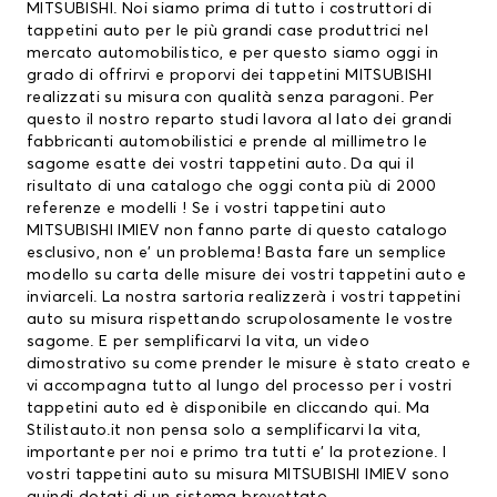
MITSUBISHI. Noi siamo prima di tutto i costruttori di
tappetini auto
per le più grandi case produttrici nel
mercato automobilistico, e per questo siamo oggi in
grado di offrirvi e proporvi dei
tappetini MITSUBISHI
realizzati su misura con qualità senza paragoni. Per
questo il nostro reparto studi lavora al lato dei grandi
fabbricanti automobilistici e prende al millimetro le
sagome esatte dei vostri tappetini auto. Da qui il
risultato di una catalogo che oggi conta più di 2000
referenze e modelli ! Se i vostri tappetini auto
MITSUBISHI IMIEV non fanno parte di questo catalogo
esclusivo, non e’ un problema! Basta fare un semplice
modello su carta delle misure dei vostri tappetini auto e
inviarceli. La nostra sartoria realizzerà i vostri tappetini
auto su misura rispettando scrupolosamente le vostre
sagome. E per semplificarvi la vita, un video
dimostrativo su come prender le misure è stato creato e
vi accompagna tutto al lungo del processo per i vostri
tappetini auto ed è disponibile en
cliccando qui.
Ma
Stilistauto.it non pensa solo a semplificarvi la vita,
importante per noi e primo tra tutti e’ la protezione. I
vostri tappetini auto su misura MITSUBISHI IMIEV sono