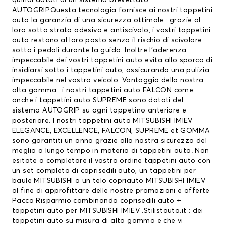
quindi dotati di un sistema brevettato
AUTOGRIP.Questa tecnologia fornisce ai nostri tappetini
auto la garanzia di una sicurezza ottimale : grazie al
loro sotto strato adesivo e antiscivolo, i vostri tappetini
auto restano al loro posto senza il rischio di scivolare
sotto i pedali durante la guida. Inoltre l’aderenza
impeccabile dei vostri tappetini auto evita allo sporco di
insidiarsi sotto i tappetini auto, assicurando una pulizia
impeccabile nel vostro veicolo. Vantaggio della nostra
alta gamma : i nostri tappetini auto FALCON come
anche i tappetini auto SUPREME sono dotati del
sistema AUTOGRIP su ogni tappetino anteriore e
posteriore. I nostri tappetini auto MITSUBISHI IMIEV
ELEGANCE, EXCELLENCE, FALCON, SUPREME et GOMMA
sono garantiti un anno grazie alla nostra sicurezza del
meglio a lungo tempo in materia di tappetini auto. Non
esitate a completare il vostro ordine tappetini auto con
un set completo di
coprisedili auto
, un
tappetini per
baule MITSUBISHI
o un telo copriauto MITSUBISHI IMIEV
al fine di approfittare delle nostre promozioni e offerte
Pacco Risparmio combinando coprisedili auto +
tappetini auto per MITSUBISHI IMIEV .Stilistauto.it : dei
tappetini auto su misura di alta gamma e che vi