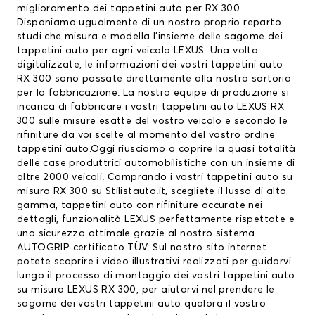
miglioramento dei tappetini auto per RX 300.
Disponiamo ugualmente di un nostro proprio reparto
studi che misura e modella l’insieme delle sagome dei
tappetini auto per ogni veicolo LEXUS. Una volta
digitalizzate, le informazioni dei vostri tappetini auto
RX 300 sono passate direttamente alla nostra sartoria
per la fabbricazione. La nostra equipe di produzione si
incarica di fabbricare i vostri tappetini auto LEXUS RX
300 sulle misure esatte del vostro veicolo e secondo le
rifiniture da voi scelte al momento del vostro ordine
tappetini auto.Oggi riusciamo a coprire la quasi totalità
delle case produttrici automobilistiche con un insieme di
oltre 2000 veicoli. Comprando i vostri tappetini auto su
misura RX 300 su Stilistauto.it, scegliete il lusso di alta
gamma, tappetini auto con rifiniture accurate nei
dettagli, funzionalità LEXUS perfettamente rispettate e
una sicurezza ottimale grazie al nostro sistema
AUTOGRIP certificato TÜV. Sul nostro sito internet
potete scoprire i video illustrativi realizzati per guidarvi
lungo il processo di montaggio dei vostri tappetini auto
su misura LEXUS RX 300, per aiutarvi nel prendere le
sagome dei vostri tappetini auto qualora il vostro