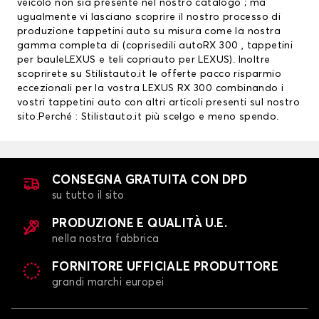
veicolo non sia presente nel nostro catalogo ; ma
ugualmente vi lasciano scoprire il nostro processo di
produzione tappetini auto su misura come la nostra
gamma completa di (
coprisedili auto
RX 300 ,
tappetini
per bauleLEXUS
e teli copriauto per LEXUS). Inoltre
scoprirete su Stilistauto.it le offerte pacco risparmio
eccezionali per la vostra LEXUS RX 300 combinando i
vostri tappetini auto con altri articoli presenti sul nostro
sito.Perché : Stilistauto.it più scelgo e meno spendo.
CONSEGNA GRATUITA CON DPD
su tutto il sito
PRODUZIONE E QUALITÀ U.E.
nella nostra fabbrica
FORNITORE UFFICIALE PRODUTTORE
grandi marchi europei