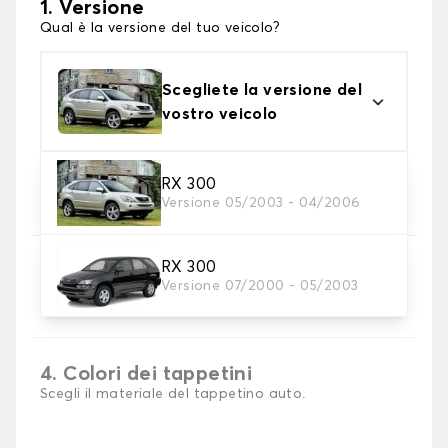
1. Versione
Qual è la versione del tuo veicolo?
Scegliete la versione del
vostro veicolo
2. Materiale
RX 300
Versione 05/2003 - 04/2006
Scegli il materiale del tappetini auto
RX 300
3. Set di tappetini
Versione 07/2000 - 05/2003
Selezionare il numero di tappetini per auto
necessari.
4. Colori dei tappetini
Scegli il materiale del tappetino auto.