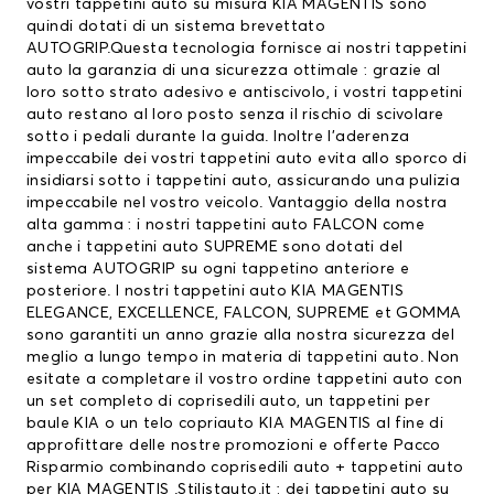
vostri tappetini auto su misura KIA MAGENTIS sono
quindi dotati di un sistema brevettato
AUTOGRIP.Questa tecnologia fornisce ai nostri tappetini
auto la garanzia di una sicurezza ottimale : grazie al
loro sotto strato adesivo e antiscivolo, i vostri tappetini
auto restano al loro posto senza il rischio di scivolare
sotto i pedali durante la guida. Inoltre l’aderenza
impeccabile dei vostri tappetini auto evita allo sporco di
insidiarsi sotto i tappetini auto, assicurando una pulizia
impeccabile nel vostro veicolo. Vantaggio della nostra
alta gamma : i nostri tappetini auto FALCON come
anche i tappetini auto SUPREME sono dotati del
sistema AUTOGRIP su ogni tappetino anteriore e
posteriore. I nostri tappetini auto KIA MAGENTIS
ELEGANCE, EXCELLENCE, FALCON, SUPREME et GOMMA
sono garantiti un anno grazie alla nostra sicurezza del
meglio a lungo tempo in materia di tappetini auto. Non
esitate a completare il vostro ordine tappetini auto con
un set completo di
coprisedili auto
, un
tappetini per
baule KIA
o un telo copriauto KIA MAGENTIS al fine di
approfittare delle nostre promozioni e offerte Pacco
Risparmio combinando coprisedili auto + tappetini auto
per KIA MAGENTIS .Stilistauto.it : dei tappetini auto su