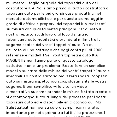
millimetro il taglio originale dei tappetini auto del
costruttore KIA. Noi siamo prima di tutto i costruttori di
tappetini auto
per le più grandi case produttrici nel
mercato automobilistico, e per questo siamo oggi in
grado di offrirvi e proporvi dei
tappetini KIA
realizzati
su misura con qualità senza paragoni. Per questo il
nostro reparto studi lavora al lato dei grandi
fabbricanti automobilistici e prende al millimetro le
sagome esatte dei vostri tappetini auto. Da qui il
risultato di una catalogo che oggi conta più di 2000
referenze e modelli ! Se i vostri tappetini auto KIA
MAGENTIS non fanno parte di questo catalogo
esclusivo, non e’ un problema! Basta fare un semplice
modello su carta delle misure dei vostri tappetini auto e
inviarceli. La nostra sartoria realizzerà i vostri tappetini
auto su misura rispettando scrupolosamente le vostre
sagome. E per semplificarvi la vita, un video
dimostrativo su come prender le misure è stato creato e
vi accompagna tutto al lungo del processo per i vostri
tappetini auto ed è disponibile en
cliccando qui.
Ma
Stilistauto.it non pensa solo a semplificarvi la vita,
importante per noi e primo tra tutti e’ la protezione. I