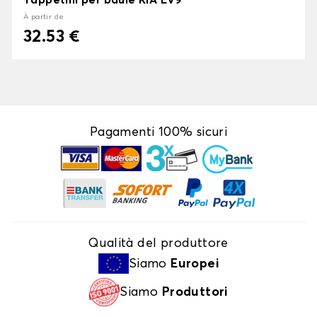
Tappetini per baule KIA EV9
À partir de
32.53 €
Pagamenti 100% sicuri
Qualità del produttore
Siamo
Europei
Siamo
Produttori