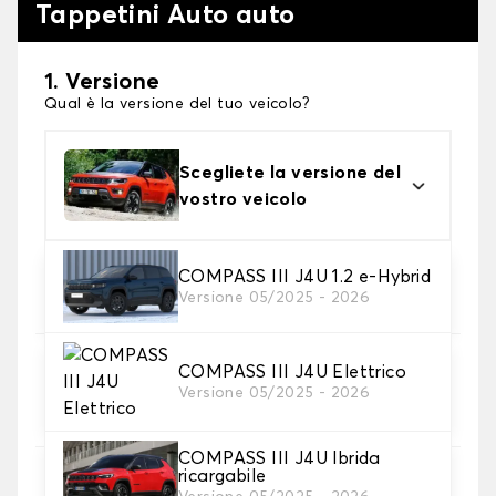
Tappetini Auto auto
1. Versione
Qual è la versione del tuo veicolo?
Scegliete la versione del
vostro veicolo
2. Materiale
COMPASS III J4U 1.2 e-Hybrid
Versione 05/2025 - 2026
Scegli il materiale del tappetini auto
COMPASS III J4U Elettrico
3. Set di tappetini
Versione 05/2025 - 2026
Selezionare il numero di tappetini per auto
necessari.
COMPASS III J4U Ibrida
ricargabile
4. Colori dei tappetini