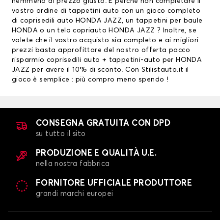
nemmeno al prezzo giusto. E perchè non completare il
vostro ordine di tappetini auto con un gioco completo
di coprisedili auto HONDA JAZZ, un
tappetini per baule
HONDA
o un telo copriauto HONDA JAZZ ? Inoltre, se
volete che il vostro acquisto sia completo e ai migliori
prezzi basta approfittare del nostro offerta pacco
risparmio
coprisedili auto
+ tappetini-auto per HONDA
JAZZ per avere il 10% di sconto. Con Stilistauto.it il
gioco è semplice : più compro meno spendo !
CONSEGNA GRATUITA CON DPD
su tutto il sito
PRODUZIONE E QUALITÀ U.E.
nella nostra fabbrica
FORNITORE UFFICIALE PRODUTTORE
grandi marchi europei