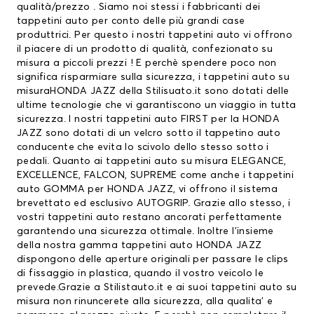
qualità/prezzo . Siamo noi stessi i fabbricanti dei
tappetini auto per conto delle più grandi case
produttrici. Per questo i nostri tappetini auto vi offrono
il piacere di un prodotto di qualità, confezionato su
misura a piccoli prezzi ! E perchè spendere poco non
significa risparmiare sulla sicurezza, i tappetini auto su
misuraHONDA JAZZ della Stilisuato.it sono dotati delle
ultime tecnologie che vi garantiscono un viaggio in tutta
sicurezza. I nostri tappetini auto FIRST per la HONDA
JAZZ sono dotati di un velcro sotto il tappetino auto
conducente che evita lo scivolo dello stesso sotto i
pedali. Quanto ai tappetini auto su misura ELEGANCE,
EXCELLENCE, FALCON, SUPREME come anche i tappetini
auto GOMMA per HONDA JAZZ, vi offrono il sistema
brevettato ed esclusivo AUTOGRIP. Grazie allo stesso, i
vostri tappetini auto restano ancorati perfettamente
garantendo una sicurezza ottimale. Inoltre l’insieme
della nostra gamma tappetini auto HONDA JAZZ
dispongono delle aperture originali per passare le clips
di fissaggio in plastica, quando il vostro veicolo le
prevede.Grazie a Stilistauto.it e ai suoi tappetini auto su
misura non rinuncerete alla sicurezza, alla qualita’ e