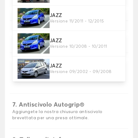
Scegli il materiale del tappetino auto.
JAZZ
Versione 11/2011 - 12/2015
5. Materiale della cinghia
Scegliere il materiale della cinghia.
JAZZ
Versione 10/2008 - 10/2011
JAZZ
Versione 09/2002 - 09/2008
6. Colore dela cinghia
Scegliere il colore del cinturino.
7. Antiscivolo Autogrip®
Aggiungete la nostra chiusura antiscivolo
brevettata per una presa ottimale.