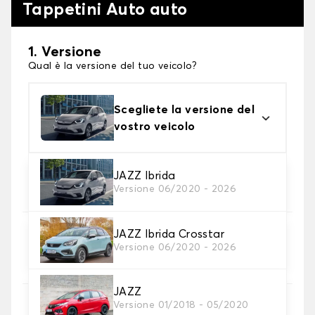
Tappetini Auto auto
1. Versione
Qual è la versione del tuo veicolo?
Scegliete la versione del
vostro veicolo
2. Materiale
JAZZ Ibrida
Versione 06/2020 - 2026
Scegli il materiale del tappetini auto
JAZZ Ibrida Crosstar
3. Set di tappetini
Versione 06/2020 - 2026
Selezionare il numero di tappetini per auto
necessari.
JAZZ
Versione 01/2018 - 05/2020
4. Colori dei tappetini