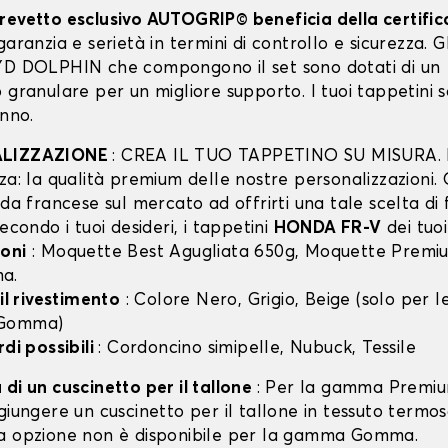
revetto esclusivo AUTOGRIP© beneficia della certifi
garanzia e serietà in termini di controllo e sicurezza. Gli
YD DOLPHIN che compongono il set sono dotati di un
 granulare per un migliore supporto. I tuoi tappetini 
anno.
ALIZZAZIONE
: CREA IL TUO TAPPETINO SU MISURA. I
za: la qualità premium delle nostre personalizzazioni.
nda francese sul mercato ad offrirti una tale scelta di 
secondo i tuoi desideri, i tappetini
HONDA FR-V
dei tuoi
oni
: Moquette Best Agugliata 650g, Moquette Premiu
a.
 il rivestimento
: Colore Nero, Grigio, Beige (solo per
 Gomma)
rdi possibili
: Cordoncino simipelle, Nubuck, Tessile
di un cuscinetto per il tallone
: Per la gamma Premiu
giungere un cuscinetto per il tallone in tessuto termo
a opzione non è disponibile per la gamma Gomma.