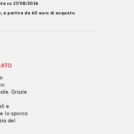
ata su 27/08/2026
, a partire da 60 euro di acquisto.
CATO
no
to:
ale. Grazie
li e
he lo sporco
zia del