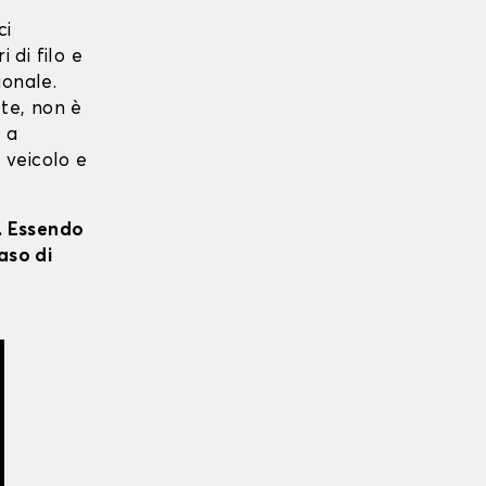
ci
i di filo e
ionale.
 te, non è
o a
o veicolo e
i. Essendo
aso di