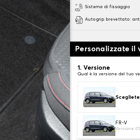
Sistema di fissaggio
Autogrip brevettato: ant
Personalizzate il
1. Versione
Qual è la versione del tuo ve
Scegliete
2. Materiale
FR-V
Versione 0
Scegli il materiale del tappe