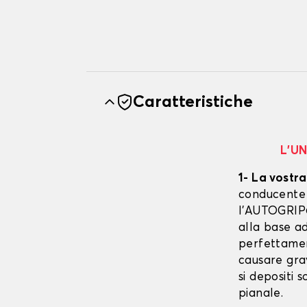
Caratteristiche
L’U
1- La vostra
conducente è
l’AUTOGRIP©
alla base ad
perfettament
causare gra
si depositi 
pianale.