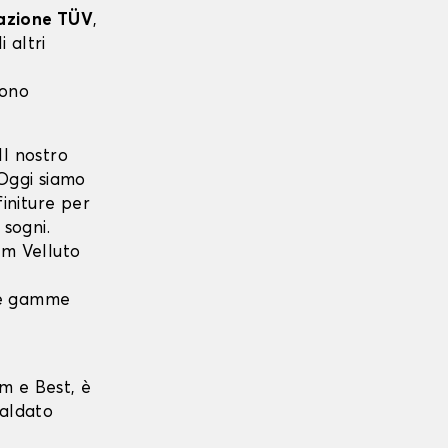
cazione TÜV
,
 altri
sono
l nostro
 Oggi siamo
finiture per
 sogni.
m Velluto
 le gamme
m e Best, è
saldato