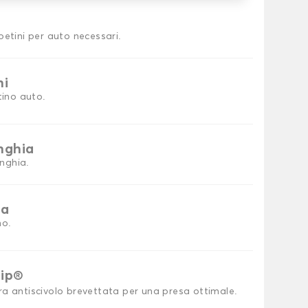
petini per auto necessari.
ni
tino auto.
inghia
inghia.
ia
no.
rip®
ra antiscivolo brevettata per una presa ottimale.