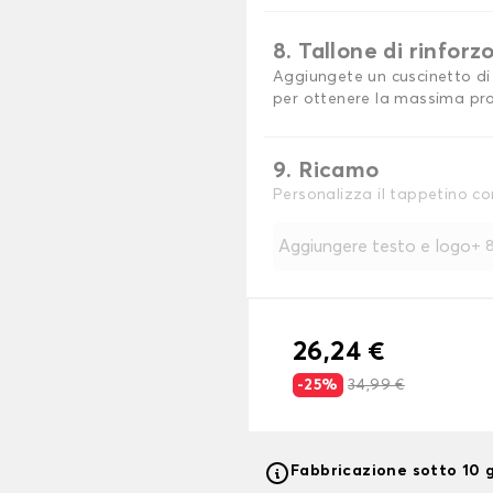
8. Tallone di rinforz
Aggiungete un cuscinetto di 
per ottenere la massima pro
9. Ricamo
Personalizza il tappetino co
Aggiungere testo e logo
+
8
26,24 €
-25%
34,99 €
Fabbricazione sotto 10 g