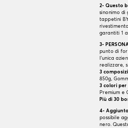
2- Questo b
sinonimo di 
tappetini B
rivestimento
garantiti 1 
3- PERSON
punto di for
l’unica azie
realizzare, 
3 composizi
850g, Gomm
3 colori per
Premium e
Più di 30 bo
4- Aggiunta 
possibile ag
nero. Quest