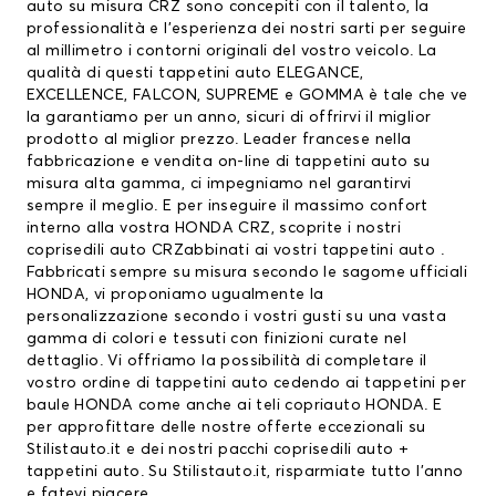
auto su misura CRZ sono concepiti con il talento, la
professionalità e l’esperienza dei nostri sarti per seguire
al millimetro i contorni originali del vostro veicolo. La
qualità di questi tappetini auto ELEGANCE,
EXCELLENCE, FALCON, SUPREME e GOMMA è tale che ve
la garantiamo per un anno, sicuri di offrirvi il miglior
prodotto al miglior prezzo. Leader francese nella
fabbricazione e vendita on-line di tappetini auto su
misura alta gamma, ci impegniamo nel garantirvi
sempre il meglio. E per inseguire il massimo confort
interno alla vostra HONDA CRZ, scoprite i nostri
coprisedili auto CRZabbinati ai vostri tappetini auto .
Fabbricati sempre su misura secondo le sagome ufficiali
HONDA, vi proponiamo ugualmente la
personalizzazione secondo i vostri gusti su una vasta
gamma di colori e tessuti con finizioni curate nel
dettaglio. Vi offriamo la possibilità di completare il
vostro ordine di tappetini auto cedendo ai
tappetini per
baule HONDA
come anche ai teli copriauto HONDA. E
per approfittare delle nostre offerte eccezionali su
Stilistauto.it e dei nostri pacchi
coprisedili auto
+
tappetini auto. Su Stilistauto.it, risparmiate tutto l’anno
e fatevi piacere.