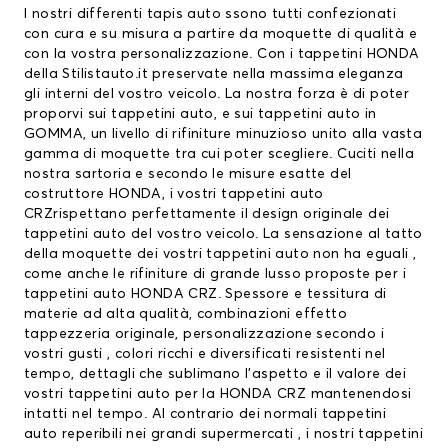
I nostri differenti
tapis auto
ssono tutti confezionati
con cura e su misura a partire da moquette di qualità e
con la vostra personalizzazione. Con i
tappetini HONDA
della Stilistauto.it preservate nella massima eleganza
gli interni del vostro veicolo. La nostra forza è di poter
proporvi sui tappetini auto, e sui tappetini auto in
GOMMA, un livello di rifiniture minuzioso unito alla vasta
gamma di moquette tra cui poter scegliere. Cuciti nella
nostra sartoria e secondo le misure esatte del
costruttore HONDA, i vostri tappetini auto
CRZrispettano perfettamente il design originale dei
tappetini auto del vostro veicolo. La sensazione al tatto
della moquette dei vostri tappetini auto non ha eguali ,
come anche le rifiniture di grande lusso proposte per i
tappetini auto HONDA CRZ. Spessore e tessitura di
materie ad alta qualità, combinazioni effetto
tappezzeria originale, personalizzazione secondo i
vostri gusti , colori ricchi e diversificati resistenti nel
tempo, dettagli che sublimano l’aspetto e il valore dei
vostri tappetini auto per la HONDA CRZ mantenendosi
intatti nel tempo. Al contrario dei normali tappetini
auto reperibili nei grandi supermercati , i nostri tappetini