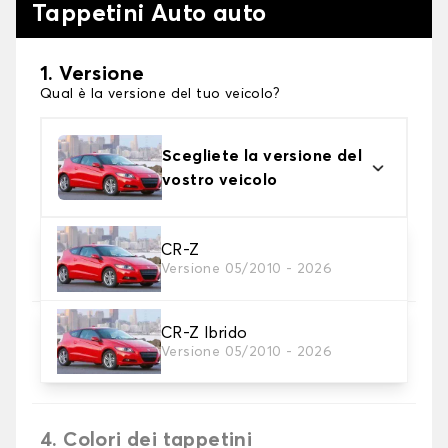
Tappetini Auto auto
1. Versione
Qual è la versione del tuo veicolo?
Scegliete la versione del
vostro veicolo
2. Materiale
CR-Z
Versione 05/2010 - 2026
Scegli il materiale del tappetini auto
CR-Z Ibrido
3. Set di tappetini
Versione 05/2010 - 2026
Selezionare il numero di tappetini per auto
necessari.
4. Colori dei tappetini