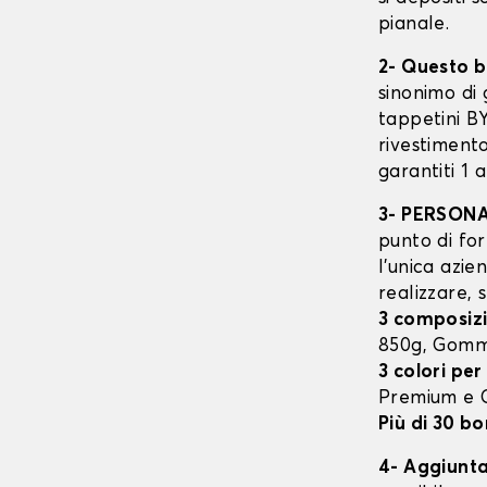
pianale.
2- Questo b
sinonimo di 
tappetini B
rivestimento
garantiti 1 
3- PERSON
punto di for
l’unica azie
realizzare, 
3 composizi
850g, Gomm
3 colori per
Premium e
Più di 30 bo
4- Aggiunta 