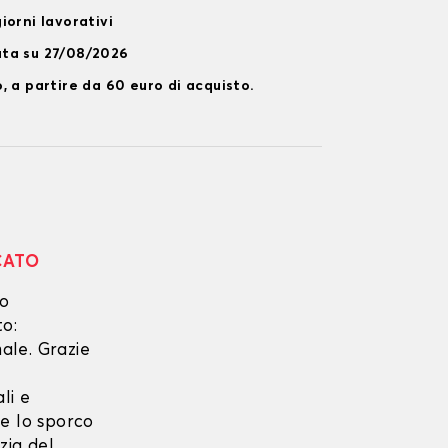
iorni lavorativi
ata su 27/08/2026
, a partire da 60 euro di acquisto.
CATO
no
to:
ale. Grazie
li e
he lo sporco
zia del