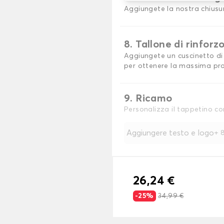
Aggiungete la nostra chiusu
8. Tallone di rinforz
Aggiungete un cuscinetto di 
per ottenere la massima pro
9. Ricamo
Personalizza il tappetino co
Aggiungere testo e logo
+
8
26,24 €
-25%
34,99 €