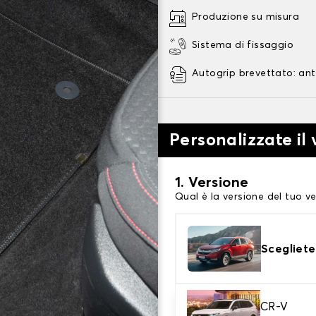
Produzione su misura
Sistema di fissaggio
Autogrip brevettato: ant
Personalizzate il
1. Versione
Qual è la versione del tuo ve
Scegliete
2. Materiale
CR-V