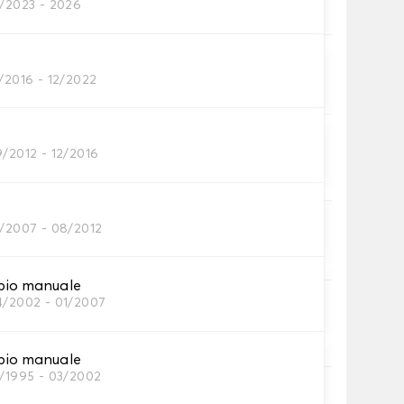
1/2023 - 2026
tini auto
/2016 - 12/2022
petini per auto necessari.
ni
9/2012 - 12/2016
tino auto.
1/2007 - 08/2012
inghia
inghia.
bio manuale
4/2002 - 01/2007
ia
no.
bio manuale
0/1995 - 03/2002
rip®