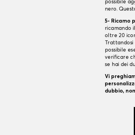
possibile ag
nero. Quest
5- Ricamo 
ricamando il 
oltre 20 ico
Trattandosi 
possibile ese
verificare c
se hai dei d
Vi preghiamo
personalizza
dubbio, non