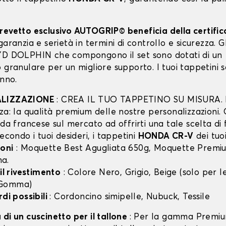
revetto esclusivo AUTOGRIP© beneficia della certifi
garanzia e serietà in termini di controllo e sicurezza. Gli
YD DOLPHIN che compongono il set sono dotati di un
 granulare per un migliore supporto. I tuoi tappetini 
anno.
ALIZZAZIONE
: CREA IL TUO TAPPETINO SU MISURA. I
za: la qualità premium delle nostre personalizzazioni.
nda francese sul mercato ad offrirti una tale scelta di 
secondo i tuoi desideri, i tappetini
HONDA CR-V
dei tuoi
oni
: Moquette Best Agugliata 650g, Moquette Premiu
a.
 il rivestimento
: Colore Nero, Grigio, Beige (solo per
 Gomma)
rdi possibili
: Cordoncino simipelle, Nubuck, Tessile
di un cuscinetto per il tallone
: Per la gamma Premiu