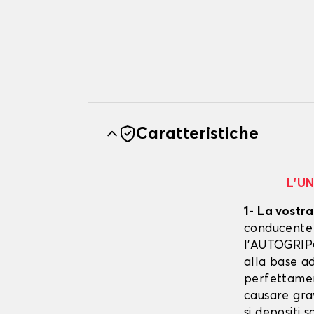
Caratteristiche
L’U
1- La vostra
conducente è
l’AUTOGRIP©
alla base ad
perfettament
causare gra
si depositi 