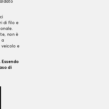
saldato
ci
i di filo e
ionale.
 te, non è
o a
o veicolo e
i. Essendo
aso di