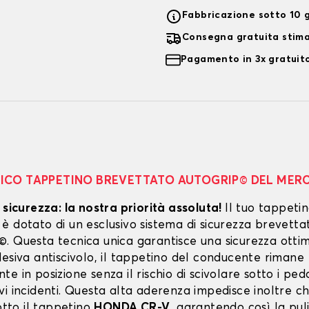
Fabbricazione sotto 10 g
Consegna gratuita stim
Pagamento in 3x gratuito
NICO TAPPETINO BREVETTATO AUTOGRIP© DEL MER
 sicurezza: la nostra priorità assoluta!
Il tuo tappeti
 dotato di un esclusivo sistema di sicurezza brevetta
. Questa tecnica unica garantisce una sicurezza ottim
esiva antiscivolo, il tappetino del conducente rimane
e in posizione senza il rischio di scivolare sotto i peda
vi incidenti. Questa alta aderenza impedisce inoltre c
sotto il tappetino
HONDA CR-V
, garantendo così la puli