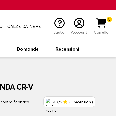
0
O
CALZE DA NEVE
Aiuto
Account
Carrello
o
Domande
Recensioni
ONDA CR-V
 nostra fabbrica
4.7/5
(3 recensioni)