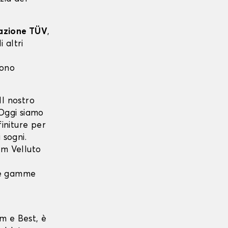
cazione TÜV
,
 altri
sono
l nostro
 Oggi siamo
finiture per
 sogni.
m Velluto
 le gamme
m e Best, è