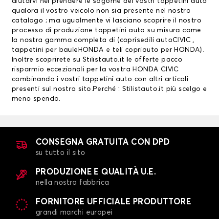
aiutarvi nel prendere le sagome dei vostri tappetini auto
qualora il vostro veicolo non sia presente nel nostro
catalogo ; ma ugualmente vi lasciano scoprire il nostro
processo di produzione tappetini auto su misura come
la nostra gamma completa di (
coprisedili auto
CIVIC ,
tappetini per bauleHONDA
e teli copriauto per HONDA).
Inoltre scoprirete su Stilistauto.it le offerte pacco
risparmio eccezionali per la vostra HONDA CIVIC
combinando i vostri tappetini auto con altri articoli
presenti sul nostro sito.Perché : Stilistauto.it più scelgo e
meno spendo.
CONSEGNA GRATUITA CON DPD
su tutto il sito
PRODUZIONE E QUALITÀ U.E.
nella nostra fabbrica
FORNITORE UFFICIALE PRODUTTORE
grandi marchi europei