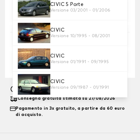
8. Tallone di rinforzo
Raccomandato
CIVIC 5 Porte
Aggiungete un cuscinetto di rinforzo per il tallone al
Versione 03/2001 - 01/2006
tappetino del conducente per ottenere la massima
protezione.
CIVIC
Versione 10/1995 - 08/2001
9. Ricamo
Personalizza il tappetino con testo e/o icona
CIVIC
Versione 01/1991 - 09/1995
Aggiungere testo e logo
+
8,00 €
CIVIC
Versione 09/1987 - 01/1991
Fabbricazione sotto 10 giorni lavorativi
Consegna gratuita stimata su 27/08/2026
Pagamento in 3x gratuito, a partire da 60 euro
di acquisto.