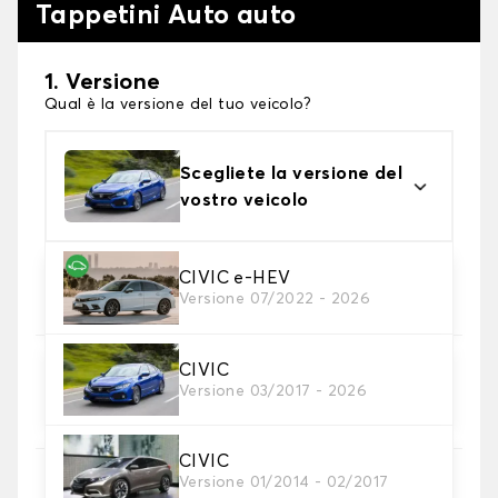
Tappetini Auto auto
1. Versione
Qual è la versione del tuo veicolo?
Scegliete la versione del
vostro veicolo
2. Materiale
CIVIC e-HEV
Versione 07/2022 - 2026
Scegli il materiale del tappetini auto
CIVIC
3. Set di tappetini
Versione 03/2017 - 2026
Selezionare il numero di tappetini per auto
necessari.
CIVIC
Versione 01/2014 - 02/2017
4. Colori dei tappetini