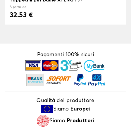
Tappetini per baule XPENG P7+
À partir de
32.53 €
Pagamenti 100% sicuri
Qualità del produttore
Siamo
Europei
Siamo
Produttori