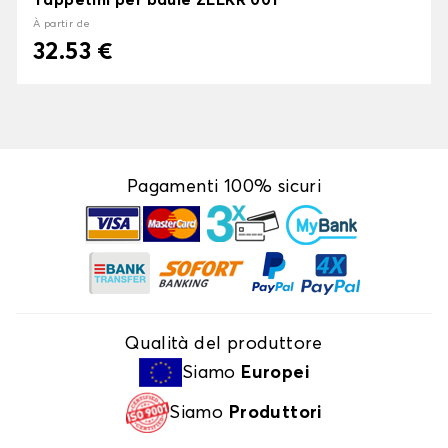
Tappetini per baule ZEEKR 001
À partir de
32.53 €
Pagamenti 100% sicuri
Qualità del produttore
Siamo
Europei
Siamo
Produttori