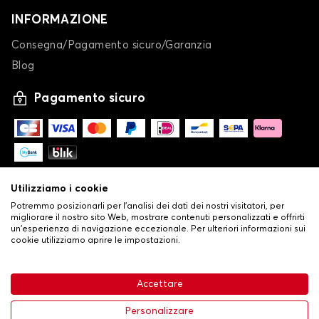
INFORMAZIONE
Consegna/Pagamento sicuro/Garanzia
Blog
Pagamento sicuro
Utilizziamo i cookie
Potremmo posizionarli per l'analisi dei dati dei nostri visitatori, per
migliorare il nostro sito Web, mostrare contenuti personalizzati e offrirti
un'esperienza di navigazione eccezionale. Per ulteriori informazioni sui
cookie utilizziamo aprire le impostazioni.
-
© Copyright 2026 Stilistauto
•
Condizioni generali di vendita
Accettare
•
Politica sulla privacy e sui cookie
Livraison
26,24 €
Aggiungi al carrello
Personalizzare