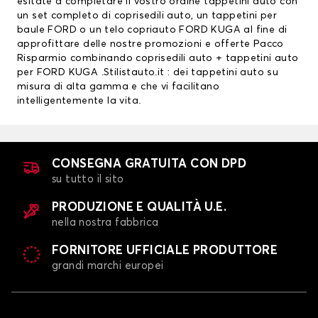
esitate a completare il vostro ordine tappetini auto con
un set completo di
coprisedili auto
, un
tappetini per
baule FORD
o un telo copriauto FORD KUGA al fine di
approfittare delle nostre promozioni e offerte Pacco
Risparmio combinando coprisedili auto + tappetini auto
per FORD KUGA .Stilistauto.it : dei tappetini auto su
misura di alta gamma e che vi facilitano
intelligentemente la vita.
CONSEGNA GRATUITA CON DPD
su tutto il sito
PRODUZIONE E QUALITÀ U.E.
nella nostra fabbrica
FORNITORE UFFICIALE PRODUTTORE
grandi marchi europei