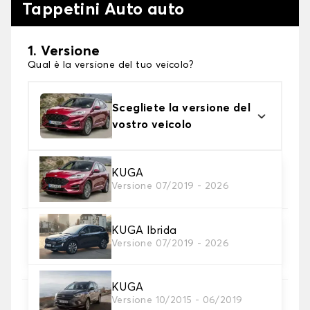
Tappetini Auto auto
1. Versione
Qual è la versione del tuo veicolo?
Scegliete la versione del
vostro veicolo
2. Materiale
KUGA
Versione 07/2019 - 2026
Scegli il materiale del tappetini auto
KUGA Ibrida
3. Set di tappetini
Versione 07/2019 - 2026
Selezionare il numero di tappetini per auto
necessari.
KUGA
Versione 10/2015 - 06/2019
4. Colori dei tappetini