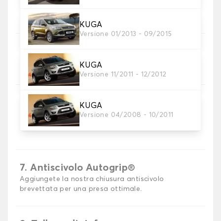
Scegli il materiale del tappetino auto.
KUGA
Versione 01/2013 - 09/2015
5. Materiale della cinghia
Scegliere il materiale della cinghia.
KUGA
Versione 11/2011 - 12/2012
KUGA
Versione 04/2008 - 10/2011
6. Colore dela cinghia
Scegliere il colore del cinturino.
7. Antiscivolo Autogrip®
Aggiungete la nostra chiusura antiscivolo
brevettata per una presa ottimale.