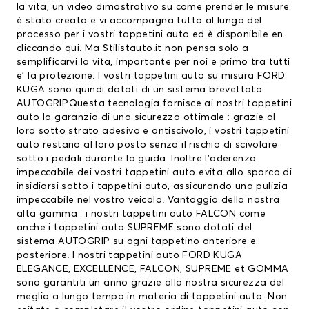
la vita, un video dimostrativo su come prender le misure
è stato creato e vi accompagna tutto al lungo del
processo per i vostri tappetini auto ed è disponibile en
cliccando qui.
Ma Stilistauto.it non pensa solo a
semplificarvi la vita, importante per noi e primo tra tutti
e’ la protezione. I vostri tappetini auto su misura FORD
KUGA sono quindi dotati di un sistema brevettato
AUTOGRIP.Questa tecnologia fornisce ai nostri tappetini
auto la garanzia di una sicurezza ottimale : grazie al
loro sotto strato adesivo e antiscivolo, i vostri tappetini
auto restano al loro posto senza il rischio di scivolare
sotto i pedali durante la guida. Inoltre l’aderenza
impeccabile dei vostri tappetini auto evita allo sporco di
insidiarsi sotto i tappetini auto, assicurando una pulizia
impeccabile nel vostro veicolo. Vantaggio della nostra
alta gamma : i nostri tappetini auto FALCON come
anche i tappetini auto SUPREME sono dotati del
sistema AUTOGRIP su ogni tappetino anteriore e
posteriore. I nostri tappetini auto FORD KUGA
ELEGANCE, EXCELLENCE, FALCON, SUPREME et GOMMA
sono garantiti un anno grazie alla nostra sicurezza del
meglio a lungo tempo in materia di tappetini auto. Non