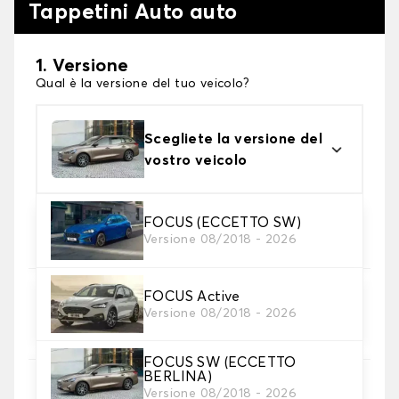
Tappetini Auto auto
1. Versione
Qual è la versione del tuo veicolo?
Scegliete la versione del
vostro veicolo
2. Materiale
FOCUS (ECCETTO SW)
Versione 08/2018 - 2026
Scegli il materiale del tappetini auto
FOCUS Active
3. Set di tappetini
Versione 08/2018 - 2026
Selezionare il numero di tappetini per auto
necessari.
FOCUS SW (ECCETTO
BERLINA)
4. Colori dei tappetini
Versione 08/2018 - 2026