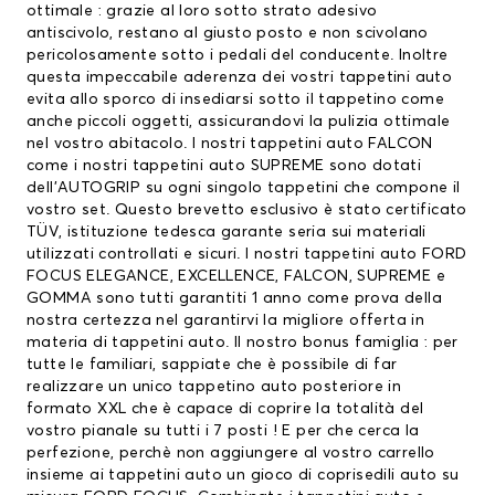
ottimale : grazie al loro sotto strato adesivo
antiscivolo, restano al giusto posto e non scivolano
pericolosamente sotto i pedali del conducente. Inoltre
questa impeccabile aderenza dei vostri tappetini auto
evita allo sporco di insediarsi sotto il tappetino come
anche piccoli oggetti, assicurandovi la pulizia ottimale
nel vostro abitacolo. I nostri tappetini auto FALCON
come i nostri tappetini auto SUPREME sono dotati
dell’AUTOGRIP su ogni singolo tappetini che compone il
vostro set. Questo brevetto esclusivo è stato certificato
TÜV, istituzione tedesca garante seria sui materiali
utilizzati controllati e sicuri. I nostri tappetini auto FORD
FOCUS ELEGANCE, EXCELLENCE, FALCON, SUPREME e
GOMMA sono tutti garantiti 1 anno come prova della
nostra certezza nel garantirvi la migliore offerta in
materia di tappetini auto. Il nostro bonus famiglia : per
tutte le familiari, sappiate che è possibile di far
realizzare un unico tappetino auto posteriore in
formato XXL che è capace di coprire la totalità del
vostro pianale su tutti i 7 posti ! E per che cerca la
perfezione, perchè non aggiungere al vostro carrello
insieme ai tappetini auto un gioco di coprisedili auto su