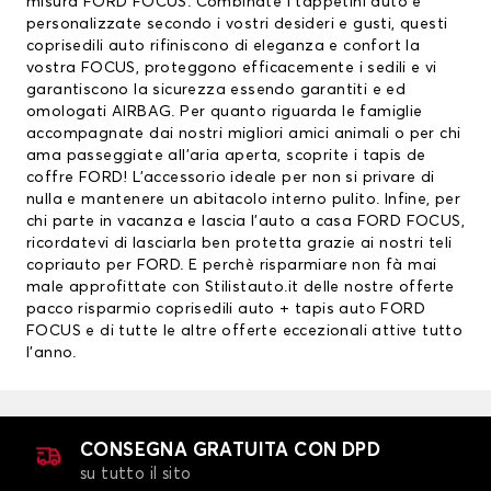
misura FORD FOCUS. Combinate i tappetini auto e
personalizzate secondo i vostri desideri e gusti, questi
coprisedili auto rifiniscono di eleganza e confort la
vostra FOCUS, proteggono efficacemente i sedili e vi
garantiscono la sicurezza essendo garantiti e ed
omologati AIRBAG. Per quanto riguarda le famiglie
accompagnate dai nostri migliori amici animali o per chi
ama passeggiate all’aria aperta, scoprite i
tapis de
coffre FORD
! L’accessorio ideale per non si privare di
nulla e mantenere un abitacolo interno pulito. Infine, per
chi parte in vacanza e lascia l’auto a casa FORD FOCUS,
ricordatevi di lasciarla ben protetta grazie ai nostri teli
copriauto per FORD. E perchè risparmiare non fà mai
male approfittate con Stilistauto.it delle nostre offerte
pacco risparmio
coprisedili auto
+ tapis auto FORD
FOCUS e di tutte le altre offerte eccezionali attive tutto
l’anno.
CONSEGNA GRATUITA CON DPD
su tutto il sito