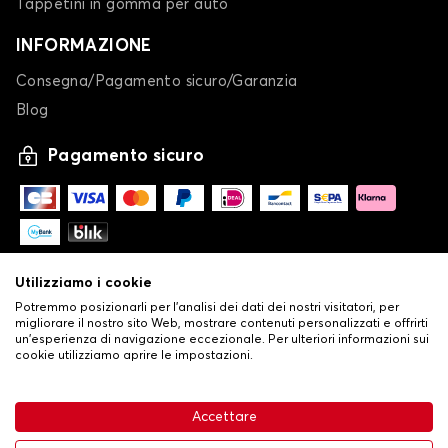
Tappetini in gomma per auto
INFORMAZIONE
Consegna/Pagamento sicuro/Garanzia
Blog
Pagamento sicuro
Utilizziamo i cookie
Potremmo posizionarli per l'analisi dei dati dei nostri visitatori, per
migliorare il nostro sito Web, mostrare contenuti personalizzati e offrirti
un'esperienza di navigazione eccezionale. Per ulteriori informazioni sui
cookie utilizziamo aprire le impostazioni.
-
© Copyright 2026 Stilistauto
•
Condizioni generali di vendita
Accettare
•
Politica sulla privacy e sui cookie
Livraison
26,24 €