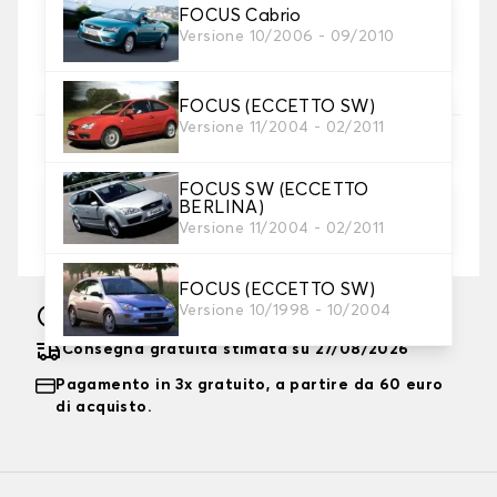
8. Tallone di rinforzo
Raccomandato
FOCUS Cabrio
Aggiungete un cuscinetto di rinforzo per il tallone al
Versione 10/2006 - 09/2010
tappetino del conducente per ottenere la massima
protezione.
FOCUS (ECCETTO SW)
Versione 11/2004 - 02/2011
9. Ricamo
Personalizza il tappetino con testo e/o icona
FOCUS SW (ECCETTO
BERLINA)
Aggiungere testo e logo
+
8,00 €
Versione 11/2004 - 02/2011
FOCUS (ECCETTO SW)
Versione 10/1998 - 10/2004
Fabbricazione sotto 10 giorni lavorativi
Consegna gratuita stimata su 27/08/2026
Pagamento in 3x gratuito, a partire da 60 euro
di acquisto.