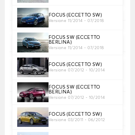
Scegli il materiale del tappetino auto.
FOCUS (ECCETTO SW)
Versione 11/2014 - 07/2018
5. Materiale della cinghia
FOCUS SW (ECCETTO
Scegliere il materiale della cinghia.
BERLINA)
Versione 11/2014 - 07/2018
FOCUS (ECCETTO SW)
Versione 07/2012 - 10/2014
6. Colore dela cinghia
Scegliere il colore del cinturino.
FOCUS SW (ECCETTO
BERLINA)
Versione 07/2012 - 10/2014
7. Antiscivolo Autogrip®
Aggiungete la nostra chiusura antiscivolo
FOCUS (ECCETTO SW)
brevettata per una presa ottimale.
Versione 03/2011 - 06/2012