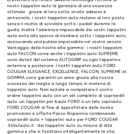
brevettato AUTOGRIP.Questa tecnologia fornisce ai
nostri tappetini auto la garanzia di una sicurezza
ottimale : grazie al loro sotto strato adesivo e
antiscivolo, i vostri tappetini auto restano al loro posto
senza il rischio di scivolare sotto i pedali durante la
guida. Inoltre l’aderenza impeccabile dei vostri tappetini
auto evita allo sporco di insidiarsi sotto i tappetini auto,
assicurando una pulizia impeccabile nel vostro veicolo.
Vantaggio della nostra alta gamma : i nostri tappetini
auto FALCON come anche i tappetini auto SUPREME
sono dotati del sistema AUTOGRIP su ogni tappetino
anteriore e posteriore. I nostri tappetini auto FORD
COUGAR ELEGANCE, EXCELLENCE, FALCON, SUPREME et
GOMMA sono garantiti un anno grazie alla nostra
sicurezza del meglio a lungo tempo in materia di
tappetini auto. Non esitate a completare il vostro
ordine tappetini auto con un set completo di
coprisedili
auto
, un
tappetini per baule FORD
o un telo copriauto
FORD COUGAR al fine di approfittare delle nostre
promozioni e offerte Pacco Risparmio combinando
coprisedili auto + tappetini auto per FORD COUGAR
.Stilistauto.it : dei tappetini auto su misura di alta
gamma e che vi facilitano intelligentemente la vita.