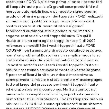
costruttore FORD. Noi siamo prima di tutto i costruttori
di
tappetini auto
per le più grandi case produttrici nel
mercato automobilistico, e per questo siamo oggi in
grado di offrirvi e proporvi dei
tappetini FORD
realizzati
su misura con qualità senza paragoni. Per questo il
nostro reparto studi lavora al lato dei grandi
fabbricanti automobilistici e prende al millimetro le
sagome esatte dei vostri tappetini auto. Da qui il
risultato di una catalogo che oggi conta più di 2000
referenze e modelli ! Se i vostri tappetini auto FORD
COUGAR non fanno parte di questo catalogo esclusivo,
non e’ un problema! Basta fare un semplice modello su
carta delle misure dei vostri tappetini auto e inviarceli.
La nostra sartoria realizzerà i vostri tappetini auto su
misura rispettando scrupolosamente le vostre sagome.
E per semplificarvi la vita, un video dimostrativo su
come prender le misure è stato creato e vi accompagna
tutto al lungo del processo per i vostri tappetini auto
ed è disponibile en
cliccando qui.
Ma Stilistauto.it non
pensa solo a semplificarvi la vita, importante per noi e
primo tra tutti e’ la protezione. I vostri tappetini auto su
misura FORD COUGAR sono quindi dotati di un sistema