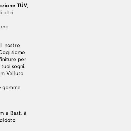
cazione TÜV
,
 altri
sono
l nostro
 Oggi siamo
finiture per
 tuoi sogni.
m Velluto
 le gamme
m e Best, è
saldato