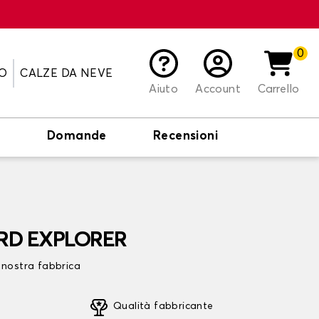
0
O
CALZE DA NEVE
Aiuto
Account
Carrello
o
Domande
Recensioni
FORD EXPLORER
 nostra fabbrica
Qualità fabbricante