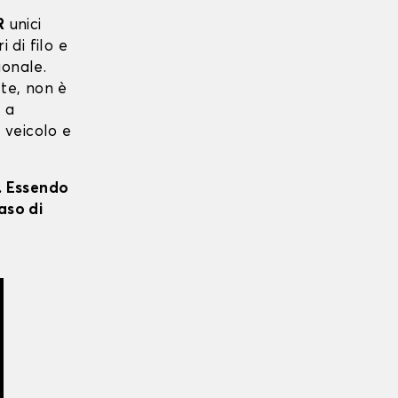
R
unici
i di filo e
ionale.
 te, non è
o a
o veicolo e
i. Essendo
aso di