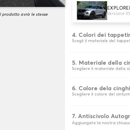
EXPLORE
3. Set di tappetini
Versione 0
l prodotto avrà le stesse
Selezionare il numero di tap
4. Colori dei tappeti
Scegli il materiale del tappe
5. Materiale della c
Scegliere il materiale della c
6. Colore dela cingh
Scegliere il colore del cinturi
7. Antiscivolo Autog
Aggiungete la nostra chiusu