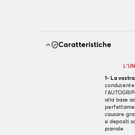
Caratteristiche
L’U
1- La vostra
conducente è
l’AUTOGRIP©
alla base ad
perfettament
causare gra
si depositi 
pianale.