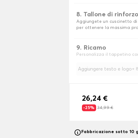
8. Tallone di rinforz
Aggiungete un cuscinetto di 
per ottenere la massima pro
9. Ricamo
Personalizza il tappetino co
Aggiungere testo e logo
+
8
26,24 €
-25%
34,99 €
Fabbricazione sotto 10 g