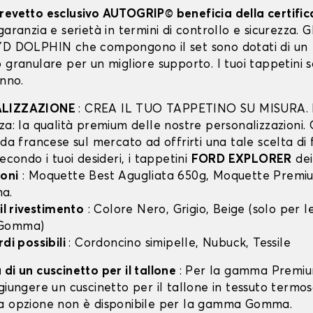
revetto esclusivo AUTOGRIP© beneficia della certifi
garanzia e serietà in termini di controllo e sicurezza. Gli
YD DOLPHIN che compongono il set sono dotati di un
 granulare per un migliore supporto. I tuoi tappetini 
anno.
ALIZZAZIONE
: CREA IL TUO TAPPETINO SU MISURA. I
za: la qualità premium delle nostre personalizzazioni.
nda francese sul mercato ad offrirti una tale scelta di 
secondo i tuoi desideri, i tappetini
FORD EXPLORER
dei
oni
: Moquette Best Agugliata 650g, Moquette Premiu
a.
 il rivestimento
: Colore Nero, Grigio, Beige (solo per
 Gomma)
rdi possibili
: Cordoncino simipelle, Nubuck, Tessile
di un cuscinetto per il tallone
: Per la gamma Premiu
giungere un cuscinetto per il tallone in tessuto termo
a opzione non è disponibile per la gamma Gomma.