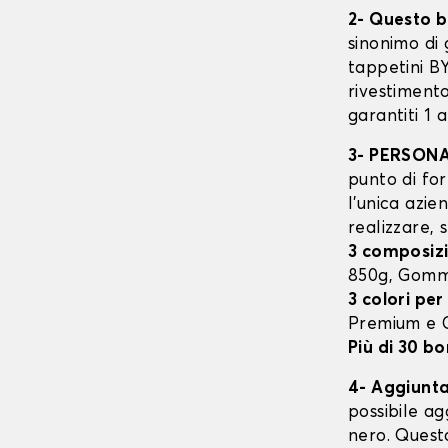
2- Questo b
sinonimo di 
tappetini B
rivestimento
garantiti 1 
3- PERSON
punto di for
l’unica azie
realizzare, 
3 composizi
850g, Gomm
3 colori per
Premium e
Più di 30 bo
4- Aggiunta 
possibile ag
nero. Quest