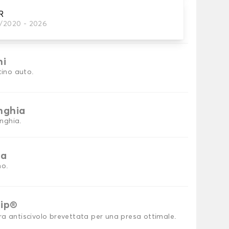
R
1/2020 - 2026
petini per auto necessari.
ni
tino auto.
inghia
inghia.
ia
no.
rip®
ra antiscivolo brevettata per una presa ottimale.