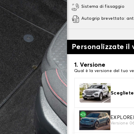
Sistema di fissaggio
Autogrip brevettato: ant
Personalizzate il
1. Versione
Qual è la versione del tuo ve
Scegliete
2. Materiale
EXPLORER 
Versione 0
Scegli il materiale del tappe