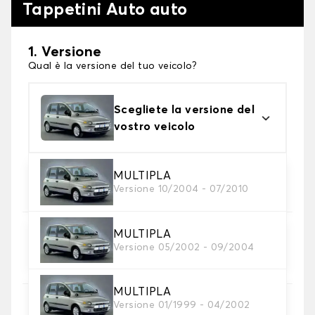
Tappetini Auto auto
1. Versione
Qual è la versione del tuo veicolo?
Scegliete la versione del
vostro veicolo
2. Materiale
MULTIPLA
Versione 10/2004 - 07/2010
Scegli il materiale del tappetini auto
MULTIPLA
3. Set di tappetini
Versione 05/2002 - 09/2004
Selezionare il numero di tappetini per auto
necessari.
MULTIPLA
Versione 01/1999 - 04/2002
4. Colori dei tappetini