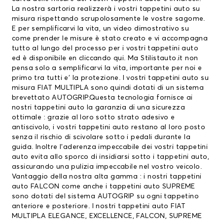
La nostra sartoria realizzerà i vostri tappetini auto su
misura rispettando scrupolosamente le vostre sagome.
E per semplificarvi la vita, un video dimostrativo su
come prender le misure è stato creato e vi accompagna
tutto al lungo del processo per i vostri tappetini auto
ed è disponibile en
cliccando qui.
Ma Stilistauto.it non
pensa solo a semplificarvi la vita, importante per noi e
primo tra tutti e’ la protezione. I vostri tappetini auto su
misura FIAT MULTIPLA sono quindi dotati di un sistema
brevettato AUTOGRIP.Questa tecnologia fornisce ai
nostri tappetini auto la garanzia di una sicurezza
ottimale : grazie al loro sotto strato adesivo e
antiscivolo, i vostri tappetini auto restano al loro posto
senza il rischio di scivolare sotto i pedali durante la
guida. Inoltre l’aderenza impeccabile dei vostri tappetini
auto evita allo sporco di insidiarsi sotto i tappetini auto,
assicurando una pulizia impeccabile nel vostro veicolo.
Vantaggio della nostra alta gamma : i nostri tappetini
auto FALCON come anche i tappetini auto SUPREME
sono dotati del sistema AUTOGRIP su ogni tappetino
anteriore e posteriore. I nostri tappetini auto FIAT
MULTIPLA ELEGANCE, EXCELLENCE, FALCON, SUPREME