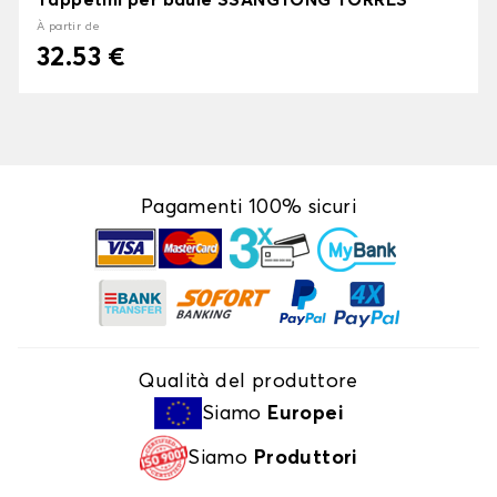
Tappetini per baule SSANGYONG TORRES
À partir de
32.53 €
Pagamenti 100% sicuri
Qualità del produttore
Siamo
Europei
Siamo
Produttori