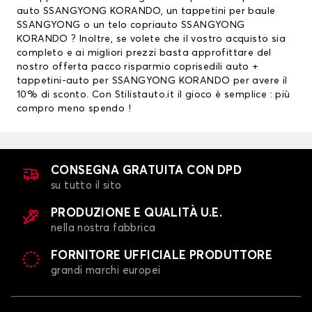
auto SSANGYONG KORANDO, un
tappetini per baule
SSANGYONG
o un telo copriauto SSANGYONG
KORANDO ? Inoltre, se volete che il vostro acquisto sia
completo e ai migliori prezzi basta approfittare del
nostro offerta pacco risparmio
coprisedili auto
+
tappetini-auto per SSANGYONG KORANDO per avere il
10% di sconto. Con Stilistauto.it il gioco è semplice : più
compro meno spendo !
CONSEGNA GRATUITA CON DPD
su tutto il sito
PRODUZIONE E QUALITÀ U.E.
nella nostra fabbrica
FORNITORE UFFICIALE PRODUTTORE
grandi marchi europei