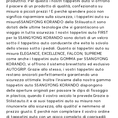
produttrici. Per questo i nostri tappetini auto vi offrono
il piacere di un prodotto di qualità, confezionato su
misura a piccoli prezzi ! E perchè spendere poco non
significa risparmiare sulla sicurezza, i tappetini auto su
misuraSSANGYONG KORANDO della Stilisuato.it sono
dotati delle ultime tecnologie che vi garantiscono un
viaggio in tutta sicurezza. I nostri tappetini auto FIRST
per la SSANGYONG KORANDO sono dotati di un velcro
sotto il tappetino auto conducente che evita lo scivolo
dello stesso sotto i pedali. Quanto ai tappetini auto su
misura ELEGANCE, EXCELLENCE, FALCON, SUPREME
come anche i tappetini auto GOMMA per SSANGYONG
KORANDO, vi offrono il sistema brevettato ed esclusivo
AUTOGRIP. Grazie allo stesso, i vostri tappetini auto
restano ancorati perfettamente garantendo una
sicurezza ottimale. Inoltre l’insieme della nostra gamma
tappetini auto SSANGYONG KORANDO dispongono
delle aperture originali per passare le clips di fissaggio
in plastica, quando il vostro veicolo le prevede.Grazie a
Stilistauto.it e ai suoi tappetini auto su misura non
rinuncerete alla sicurezza, alla qualita’ e nemmeno al
prezzo giusto. E perchè non completare il vostro ordine
di tappetini auto con un gioco completo di coprisedili