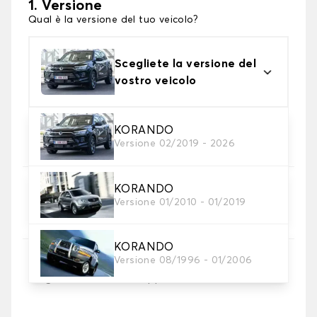
1. Versione
Qual è la versione del tuo veicolo?
Scegliete la versione del
vostro veicolo
2. Materiale
KORANDO
Versione 02/2019 - 2026
Scegli il materiale del tappetini auto
KORANDO
3. Set di tappetini
Versione 01/2010 - 01/2019
Selezionare il numero di tappetini per auto
necessari.
KORANDO
Versione 08/1996 - 01/2006
4. Colori dei tappetini
Scegli il materiale del tappetino auto.