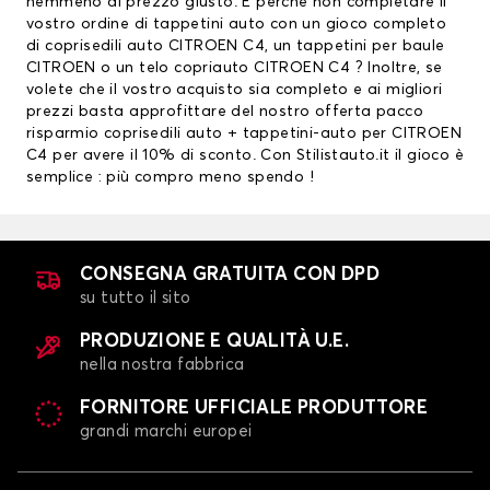
nemmeno al prezzo giusto. E perchè non completare il
vostro ordine di tappetini auto con un gioco completo
di coprisedili auto CITROEN C4, un
tappetini per baule
CITROEN
o un telo copriauto CITROEN C4 ? Inoltre, se
volete che il vostro acquisto sia completo e ai migliori
prezzi basta approfittare del nostro offerta pacco
risparmio
coprisedili auto
+ tappetini-auto per CITROEN
C4 per avere il 10% di sconto. Con Stilistauto.it il gioco è
semplice : più compro meno spendo !
CONSEGNA GRATUITA CON DPD
su tutto il sito
PRODUZIONE E QUALITÀ U.E.
nella nostra fabbrica
FORNITORE UFFICIALE PRODUTTORE
grandi marchi europei