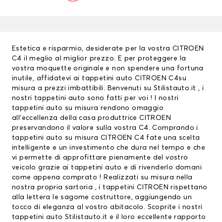
Estetica e risparmio, desiderate per la vostra CITROEN
C4 il meglio al miglior prezzo. E per proteggere la
vostra moquette originale e non spendere una fortuna
inutile, affidatevi ai
tappetini auto
CITROEN C4su
misura a prezzi imbattibili. Benvenuti su Stilistauto.it , i
nostri tappetini auto sono fatti per voi ! I nostri
tappetini auto su misura rendono omaggio
all’eccellenza della casa produttrice CITROEN
preservandono il valore sulla vostra C4. Comprando i
tappetini auto su misura CITROEN C4 fate una scelta
intelligente e un investimento che dura nel tempo e che
vi permette di approfittare pienamente del vostro
veicolo grazie ai tappetini auto e di rivenderlo domani
come appena comprato ! Realizzati su misura nella
nostra propria sartoria , i
tappetini CITROEN
rispettano
alla lettera le sagome costruttore, aggiungendo un
tocco di eleganza al vostro abitacolo. Scoprite i nostri
tappetini auto Stilistauto.it e il loro eccellente rapporto