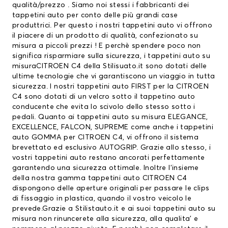
qualità/prezzo . Siamo noi stessi i fabbricanti dei
tappetini auto per conto delle più grandi case
produttrici. Per questo i nostri tappetini auto vi offrono
il piacere di un prodotto di qualità, confezionato su
misura a piccoli prezzi ! E perchè spendere poco non
significa risparmiare sulla sicurezza, i tappetini auto su
misuraCITROEN C4 della Stilisuato.it sono dotati delle
ultime tecnologie che vi garantiscono un viaggio in tutta
sicurezza. I nostri tappetini auto FIRST per la CITROEN
C4 sono dotati di un velcro sotto il tappetino auto
conducente che evita lo scivolo dello stesso sotto i
pedali. Quanto ai tappetini auto su misura ELEGANCE,
EXCELLENCE, FALCON, SUPREME come anche i tappetini
auto GOMMA per CITROEN C4, vi offrono il sistema
brevettato ed esclusivo AUTOGRIP. Grazie allo stesso, i
vostri tappetini auto restano ancorati perfettamente
garantendo una sicurezza ottimale. Inoltre l’insieme
della nostra gamma tappetini auto CITROEN C4
dispongono delle aperture originali per passare le clips
di fissaggio in plastica, quando il vostro veicolo le
prevede.Grazie a Stilistauto.it e ai suoi tappetini auto su
misura non rinuncerete alla sicurezza, alla qualita’ e