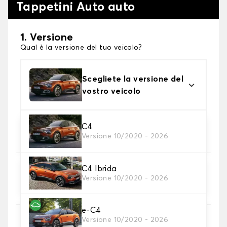
Tappetini Auto auto
1. Versione
Qual è la versione del tuo veicolo?
Scegliete la versione del
vostro veicolo
2. Materiale
C4
Versione 10/2020 - 2026
Scegli il materiale del tappetini auto
C4 Ibrida
3. Set di tappetini
Versione 10/2020 - 2026
Selezionare il numero di tappetini per auto
necessari.
e-C4
Versione 10/2020 - 2026
4. Colori dei tappetini