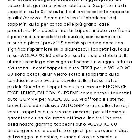
tocco di eleganza al vostro abitacolo. Scoprite i nostri
tappetini auto Stilistauto.it e il loro eccellente rapporto
qualità/prezzo . Siamo noi stessi i fabbricanti dei
tappetini auto per conto delle più grandi case
produttrici. Per questo i nostri tappetini auto vi offrono
il piacere di un prodotto di qualità, confezionato su
misura a piccoli prezzi ! E perchè spendere poco non
significa risparmiare sulla sicurezza, i tappetini auto su
misuraVOLVO XC 60 della Stilisuato.it sono dotati delle
ultime tecnologie che vi garantiscono un viaggio in tutta
sicurezza. I nostri tappetini auto FIRST per la VOLVO XC
60 sono dotati di un velcro sotto il tappetino auto
conducente che evita lo scivolo dello stesso sotto i
pedali. Quanto ai tappetini auto su misura ELEGANCE,
EXCELLENCE, FALCON, SUPREME come anche i tappetini
auto GOMMA per VOLVO XC 60, vi offrono il sistema
brevettato ed esclusivo AUTOGRIP. Grazie allo stesso, i
vostri tappetini auto restano ancorati perfettamente
garantendo una sicurezza ottimale. Inoltre l’insieme
della nostra gamma tappetini auto VOLVO XC 60
dispongono delle aperture originali per passare le clips
di fissaggio in plastica, quando il vostro veicolo le