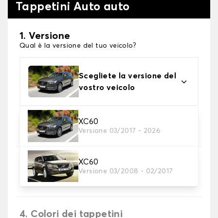
Tappetini Auto auto
1. Versione
Qual è la versione del tuo veicolo?
Scegliete la versione del
vostro veicolo
2. Materiale
XC60
Versione 03/2017 - 2026
Scegli il materiale del tappetini auto
XC60
3. Set di tappetini
Versione 03/2008 - 02/2017
Selezionare il numero di tappetini per auto
necessari.
4. Colori dei tappetini