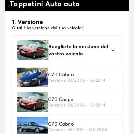
Tappetini Auto auto
1. Versione
Qual è la versione del tuo veicolo?
Scegliete la versione del
vostro veicolo
2. Materiale
C70 Cabrio
Versione 03/2006 - 12/2014
Scegli il materiale del tappetini auto
C70 Coupe
3. Set di tappetini
Versione 03/2006 - 12/2014
Selezionare il numero di tappetini per auto
necessari.
C70 Cabrio
Versione 06/1997 - 04/2006
4. Colori dei tappetini