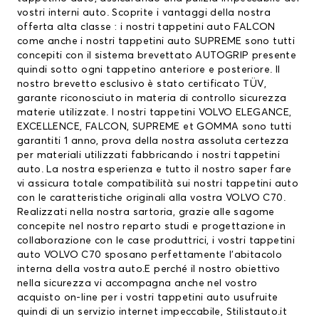
vostri interni auto. Scoprite i vantaggi della nostra
offerta alta classe : i nostri tappetini auto FALCON
come anche i nostri tappetini auto SUPREME sono tutti
concepiti con il sistema brevettato AUTOGRIP presente
quindi sotto ogni tappetino anteriore e posteriore. Il
nostro brevetto esclusivo è stato certificato TÜV,
garante riconosciuto in materia di controllo sicurezza
materie utilizzate. I nostri
tappetini VOLVO
ELEGANCE,
EXCELLENCE, FALCON, SUPREME et GOMMA sono tutti
garantiti 1 anno, prova della nostra assoluta certezza
per materiali utilizzati fabbricando i nostri tappetini
auto. La nostra esperienza e tutto il nostro saper fare
vi assicura totale compatibilità sui nostri tappetini auto
con le caratteristiche originali alla vostra VOLVO C70.
Realizzati nella nostra sartoria, grazie alle sagome
concepite nel nostro reparto studi e progettazione in
collaborazione con le case produttrici, i vostri tappetini
auto VOLVO C70 sposano perfettamente l’abitacolo
interna della vostra auto.E perché il nostro obiettivo
nella sicurezza vi accompagna anche nel vostro
acquisto on-line per i vostri tappetini auto usufruite
quindi di un servizio internet impeccabile, Stilistauto.it