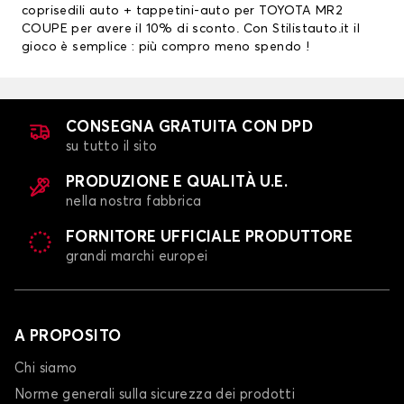
coprisedili auto
+ tappetini-auto per TOYOTA MR2
COUPE per avere il 10% di sconto. Con Stilistauto.it il
gioco è semplice : più compro meno spendo !
CONSEGNA GRATUITA CON DPD
su tutto il sito
PRODUZIONE E QUALITÀ U.E.
nella nostra fabbrica
FORNITORE UFFICIALE PRODUTTORE
grandi marchi europei
A PROPOSITO
Chi siamo
Norme generali sulla sicurezza dei prodotti