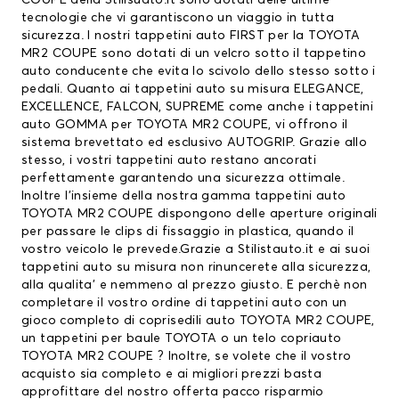
COUPE della Stilisuato.it sono dotati delle ultime
tecnologie che vi garantiscono un viaggio in tutta
sicurezza. I nostri tappetini auto FIRST per la TOYOTA
MR2 COUPE sono dotati di un velcro sotto il tappetino
auto conducente che evita lo scivolo dello stesso sotto i
pedali. Quanto ai tappetini auto su misura ELEGANCE,
EXCELLENCE, FALCON, SUPREME come anche i tappetini
auto GOMMA per TOYOTA MR2 COUPE, vi offrono il
sistema brevettato ed esclusivo AUTOGRIP. Grazie allo
stesso, i vostri tappetini auto restano ancorati
perfettamente garantendo una sicurezza ottimale.
Inoltre l’insieme della nostra gamma tappetini auto
TOYOTA MR2 COUPE dispongono delle aperture originali
per passare le clips di fissaggio in plastica, quando il
vostro veicolo le prevede.Grazie a Stilistauto.it e ai suoi
tappetini auto su misura non rinuncerete alla sicurezza,
alla qualita’ e nemmeno al prezzo giusto. E perchè non
completare il vostro ordine di tappetini auto con un
gioco completo di coprisedili auto TOYOTA MR2 COUPE,
un
tappetini per baule TOYOTA
o un telo copriauto
TOYOTA MR2 COUPE ? Inoltre, se volete che il vostro
acquisto sia completo e ai migliori prezzi basta
approfittare del nostro offerta pacco risparmio