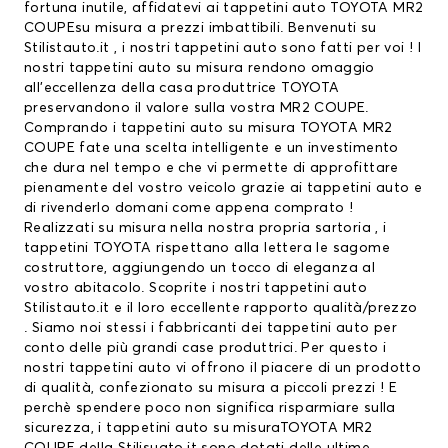
fortuna inutile, affidatevi ai
tappetini auto
TOYOTA MR2
COUPEsu misura a prezzi imbattibili. Benvenuti su
Stilistauto.it , i nostri tappetini auto sono fatti per voi ! I
nostri tappetini auto su misura rendono omaggio
all’eccellenza della casa produttrice TOYOTA
preservandono il valore sulla vostra MR2 COUPE.
Comprando i tappetini auto su misura TOYOTA MR2
COUPE fate una scelta intelligente e un investimento
che dura nel tempo e che vi permette di approfittare
pienamente del vostro veicolo grazie ai tappetini auto e
di rivenderlo domani come appena comprato !
Realizzati su misura nella nostra propria sartoria , i
tappetini TOYOTA
rispettano alla lettera le sagome
costruttore, aggiungendo un tocco di eleganza al
vostro abitacolo. Scoprite i nostri tappetini auto
Stilistauto.it e il loro eccellente rapporto qualità/prezzo
. Siamo noi stessi i fabbricanti dei tappetini auto per
conto delle più grandi case produttrici. Per questo i
nostri tappetini auto vi offrono il piacere di un prodotto
di qualità, confezionato su misura a piccoli prezzi ! E
perchè spendere poco non significa risparmiare sulla
sicurezza, i tappetini auto su misuraTOYOTA MR2