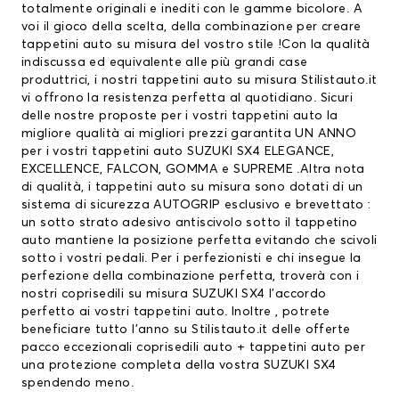
totalmente originali e inediti con le gamme bicolore. A
voi il gioco della scelta, della combinazione per creare
tappetini auto su misura del vostro stile !Con la qualità
indiscussa ed equivalente alle più grandi case
produttrici, i nostri tappetini auto su misura Stilistauto.it
vi offrono la resistenza perfetta al quotidiano. Sicuri
delle nostre proposte per i vostri tappetini auto la
migliore qualità ai migliori prezzi garantita UN ANNO
per i vostri tappetini auto SUZUKI SX4 ELEGANCE,
EXCELLENCE, FALCON, GOMMA e SUPREME .Altra nota
di qualità, i tappetini auto su misura sono dotati di un
sistema di sicurezza AUTOGRIP esclusivo e brevettato :
un sotto strato adesivo antiscivolo sotto il tappetino
auto mantiene la posizione perfetta evitando che scivoli
sotto i vostri pedali. Per i perfezionisti e chi insegue la
perfezione della combinazione perfetta, troverà con i
nostri coprisedili su misura SUZUKI SX4 l’accordo
perfetto ai vostri tappetini auto. Inoltre , potrete
beneficiare tutto l’anno su Stilistauto.it delle offerte
pacco eccezionali
coprisedili auto
+ tappetini auto per
una protezione completa della vostra SUZUKI SX4
spendendo meno.