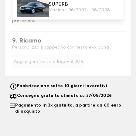
8. Tallone di rinforzo
Raccomandato
SUPERB
Aggiungete un cuscinetto di rinforzo per il tallone al
Versione 06/2002 - 08/2008
tappetino del conducente per ottenere la massima
protezione.
9. Ricamo
Personalizza il tappetino con testo e/o icona
Aggiungere testo e logo
+
8,00 €
Fabbricazione sotto 10 giorni lavorativi
Consegna gratuita stimata su 27/08/2026
Pagamento in 3x gratuito, a partire da 60 euro
di acquisto.