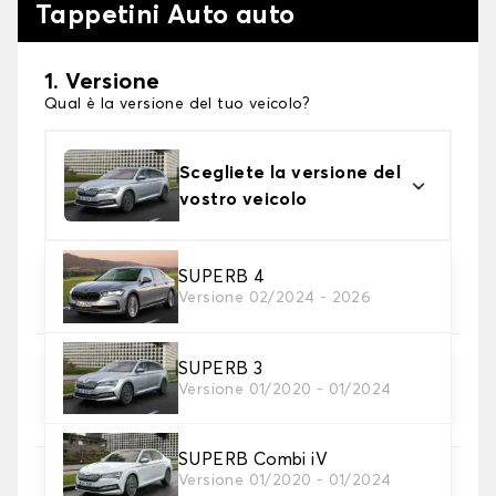
Tappetini Auto auto
1. Versione
Qual è la versione del tuo veicolo?
Scegliete la versione del
vostro veicolo
2. Materiale
SUPERB 4
Versione 02/2024 - 2026
Scegli il materiale del tappetini auto
SUPERB 3
3. Set di tappetini
Versione 01/2020 - 01/2024
Selezionare il numero di tappetini per auto
necessari.
SUPERB Combi iV
Versione 01/2020 - 01/2024
4. Colori dei tappetini