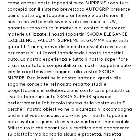
come anche i nostri tappetini auto SUPREME sono tutti
concepiti con il sistema brevettato AUTOGRIP presente
quindi sotto ogni tappetino anteriore e posteriore. Il
nostro brevetto esclusivo è stato certificato TÜV,
garante riconosciuto in materia di controllo sicurezza
materie utilizzate. I nostri
tappetini SKODA
ELEGANCE,
EXCELLENCE, FALCON, SUPREME et GOMMA sono tutti
garantiti 1 anno, prova della nostra assoluta certezza
per materiali utilizzati fabbricando i nostri tappetini
auto. La nostra esperienza e tutto il nostro saper fare
vi assicura totale compatibilità sui nostri tappetini auto
con le caratteristiche originali alla vostra SKODA
SUPERB. Realizzati nella nostra sartoria, grazie alle
sagome concepite nel nostro reparto studi e
progettazione in collaborazione con le case produttrici,
i vostri tappetini auto SKODA SUPERB sposano
perfettamente l’abitacolo interna della vostra auto.E
perché il nostro obiettivo nella sicurezza vi accompagna
anche nel vostro acquisto on-line per i vostri tappetini
auto usufruite quindi di un servizio internet impeccabile,
Stilistauto.it che garantisce e certifica ogni pagamento
su piattaforma bancaria sicura e protetta, rispetta i