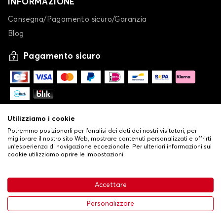
INFORMAZIONE
Consegna/Pagamento sicuro/Garanzia
Blog
Pagamento sicuro
Utilizziamo i cookie
Potremmo posizionarli per l'analisi dei dati dei nostri visitatori, per
migliorare il nostro sito Web, mostrare contenuti personalizzati e offrirti
un'esperienza di navigazione eccezionale. Per ulteriori informazioni sui
cookie utilizziamo aprire le impostazioni.
-
© Copyright 2026 Stilistauto
•
Condizioni generali di vendita
Accettare
•
Politica sulla privacy e sui cookie
Livraison
26,24 €
Aggiungi al carrello
Personalizzare
-25%
34,99 €