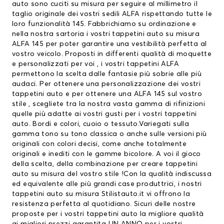
auto
sono cuciti su misura per seguire al millimetro il
taglio originale dei vostri sedili ALFA rispettando tutte le
loro funzionalità 145. Fabbrichiamo su ordinazione e
nella nostra sartoria i vostri tappetini auto su misura
ALFA 145 per poter garantire una vestibilità perfetta al
vostro veicolo. Proposti in differenti qualità di moquette
e personalizzati per voi , i vostri
tappetini ALFA
permettono la scelta dalle fantasie più sobrie alle più
audaci. Per ottenere una personalizzazione dei vostri
tappetini auto e per ottenere una ALFA 145 sul vostro
stile , scegliete tra la nostra vasta gamma di rifinizioni
quelle più adatte ai vostri gusti per i vostri tappetini
auto. Bordi e colori, cuoio o tessuto.Variegati sulla
gamma tono su tono classica o anche sulle versioni più
originali con colori decisi, come anche totalmente
originali e inediti con le gamme bicolore. A voi il gioco
della scelta, della combinazione per creare tappetini
auto su misura del vostro stile !Con la qualità indiscussa
ed equivalente alle più grandi case produttrici, i nostri
tappetini auto su misura Stilistauto.it vi offrono la
resistenza perfetta al quotidiano. Sicuri delle nostre
proposte per i vostri tappetini auto la migliore qualità