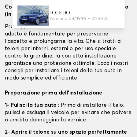
Come installare efficacemente i teloni per auto
TOLEDO
(interno, esterno e barriera antigrandine)
Versione 04/1999 - 01/2002
Proteggere il proprio veicolo con un telone
adatto è fondamentale per preservarne
l'aspetto e prolungarne la vita. Che si tratti di
teloni per interni, esterni o per uso speciale
contro la grandine, la corretta installazione
garantisce una protezione ottimale. Ecco i nostri
consigli per installare i teloni della tua auto in
modo semplice ed efficiente.
Preparazione prima dell'installazione
1- Pulisci la tua auto
: Prima di installare il telo,
pulisci e asciuga il veicolo per evitare che polvere
o umidità danneggino la vernice.
2- Aprire il telone su uno spazio perfettamente