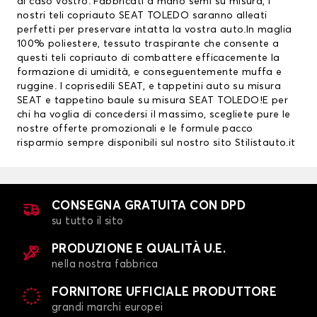
al caso vostro. Fabbricati a mano semi su misura, i
nostri teli copriauto SEAT TOLEDO saranno alleati
perfetti per preservare intatta la vostra auto.In maglia
100% poliestere, tessuto traspirante che consente a
questi teli copriauto di combattere efficacemente la
formazione di umidità, e conseguentemente muffa e
ruggine. I
coprisedili SEAT
, e
tappetini auto su misura
SEAT
e tappetino baule su misura SEAT TOLEDO!E per
chi ha voglia di concedersi il massimo, scegliete pure le
nostre offerte promozionali e le formule pacco
risparmio sempre disponibili sul nostro sito Stilistauto.it
CONSEGNA GRATUITA CON DPD
su tutto il sito
PRODUZIONE E QUALITÀ U.E.
nella nostra fabbrica
FORNITORE UFFICIALE PRODUTTORE
grandi marchi europei