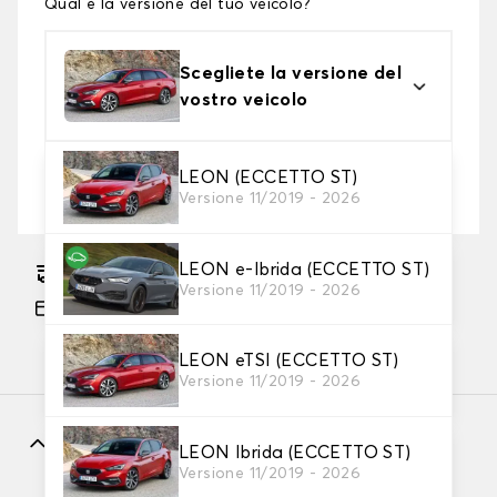
Qual è la versione del tuo veicolo?
Scegliete la versione del
vostro veicolo
2. Livello di protezione
LEON (ECCETTO ST)
Versione 11/2019 - 2026
Scegli il telo protettivo adatto alle tue esigenze
LEON e-Ibrida (ECCETTO ST)
Consegna gratuita stimata su 14/08/2026
Versione 11/2019 - 2026
Pagamento in 3x gratuito, a partire da 60 euro
di acquisto.
LEON eTSI (ECCETTO ST)
Versione 11/2019 - 2026
Caratteristiche
LEON Ibrida (ECCETTO ST)
Versione 11/2019 - 2026