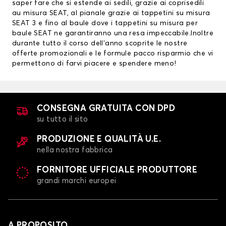
saper fare che si estende ai sedili, grazie ai
coprisedili
au misura SEAT
, al pianale grazie ai
tappetini su misura
SEAT
3 e fino al baule dove i tappetini su misura per
baule SEAT ne garantiranno una resa impeccabile.Inoltre
durante tutto il corso dell’anno scoprite le nostre
offerte promozionali e le formule pacco risparmio che vi
permettono di farvi piacere e spendere meno!
CONSEGNA GRATUITA CON DPD
su tutto il sito
PRODUZIONE E QUALITÀ U.E.
nella nostra fabbrica
FORNITORE UFFICIALE PRODUTTORE
grandi marchi europei
A PROPOSITO