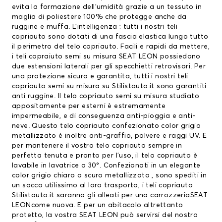
evita la formazione dell’umidità grazie a un tessuto in
maglia di poliestere 100% che protegge anche da
ruggine e muffa. L’intelligenza : tutti i nostri teli
copriauto sono dotati di una fascia elastica lungo tutto
il perimetro del telo copriauto. Facili e rapidi da mettere,
i teli copraiuto semi su misura SEAT LEON possiedono
due estensioni laterali per gli specchietti retrovisori. Per
una protezione sicura e garantita, tutti i nostri teli
copriauto semi su misura su Stilistauto.it sono garantiti
anti ruggine. Il telo copriauto semi su misura studiato
appositamente per esterni è estremamente
impermeabile, e di conseguenza anti-pioggia e anti-
neve. Questo telo copriauto confezionato color grigio
metallizzato è inoltre anti-graffio, polvere e raggi UV. E
per mantenere il vostro telo copriauto sempre in
perfetta tenuta e pronto per l’uso, il telo copriauto è
lavabile in lavatrice a 30°. Confezionati in un elegante
color grigio chiaro o scuro metallizzato , sono spediti in
un sacco utilissimo al loro trasporto, i teli copriauto
Stilistauto.it saranno gli alleati per una carrozzeriaSEAT
LEONcome nuova. E per un abitacolo altrettanto
protetto, la vostra SEAT LEON può servirsi del nostro