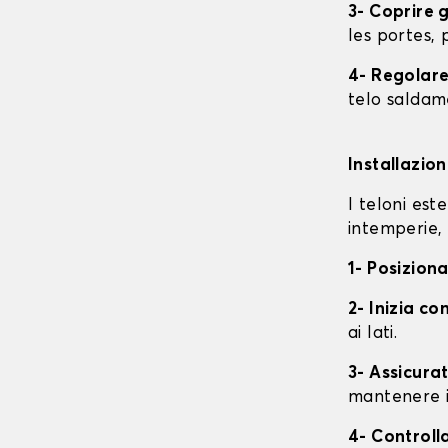
3- Coprire 
les portes, p
4- Regolare 
telo saldame
Installazio
I teloni est
intemperie, 
1- Posiziona
2- Inizia con
ai lati.
3- Assicurat
mantenere i
4- Controll