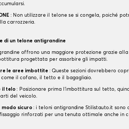
cumularsi.
IONE
: Non utilizzare il telone se si congela, poiché po
lla carrozzeria.
ne di un telone antigrandine
tigrandine offrono una maggiore protezione grazie alla
ottitura progettata per assorbire gli impatti.
are le aree imbottite
: Queste sezioni dovrebbero copri
 come il cofano, il tetto e il bagagliaio.
 il telo
: Posizionare prima l'imbottitura sul tetto, quin
arti del veicolo.
in modo sicuro
: i teloni antigrandine Stilistauto.it sono 
fissaggio rinforzati per una tenuta ottimale anche in 