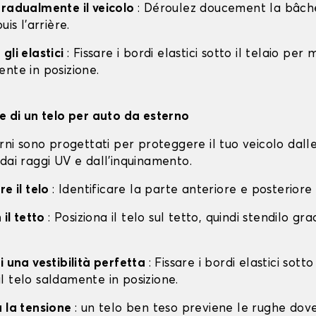
gradualmente il veicolo
: Déroulez doucement la bâche 
uis l'arrière.
gli elastici
: Fissare i bordi elastici sotto il telaio per
nte in posizione.
ne di un telo per auto da esterno
erni sono progettati per proteggere il tuo veicolo dall
dai raggi UV e dall'inquinamento.
re il telo
: Identificare la parte anteriore e posteriore
 il tetto
: Posiziona il telo sul tetto, quindi stendilo g
i una vestibilità perfetta
: Fissare i bordi elastici sotto
l telo saldamente in posizione.
a la tensione
: un telo ben teso previene le rughe dov