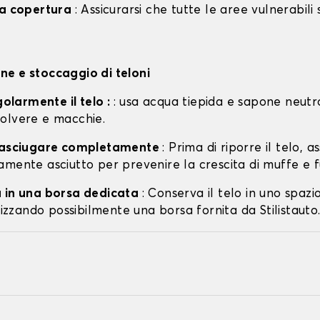
la copertura
: Assicurarsi che tutte le aree vulnerabili
e e stoccaggio di teloni
egolarmente il telo :
: usa acqua tiepida e sapone neutr
olvere e macchie.
o asciugare completamente
: Prima di riporre il telo, a
amente asciutto per prevenire la crescita di muffe e f
 in una borsa dedicata
: Conserva il telo in uno spazi
ilizzando possibilmente una borsa fornita da Stilistauto.i