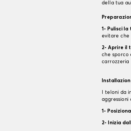
della tua au
Preparazion
1- Pulisci l
evitare che
2- Aprire i
che sporco o
carrozzeria
Installazion
I teloni da 
aggressioni 
1- Posiziona
2- Inizia da