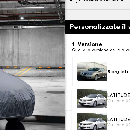
Personalizzate il 
1. Versione
Qual è la versione del tuo ve
Scegliete
2. Livello di protezi
LATITUDE
Versione 0
Scegli il telo protettivo ada
LATITUDE
66,08 €
Versione 0