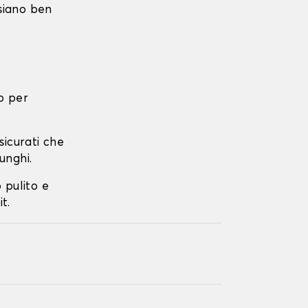
 siano ben
o per
ssicurati che
unghi.
o pulito e
t.