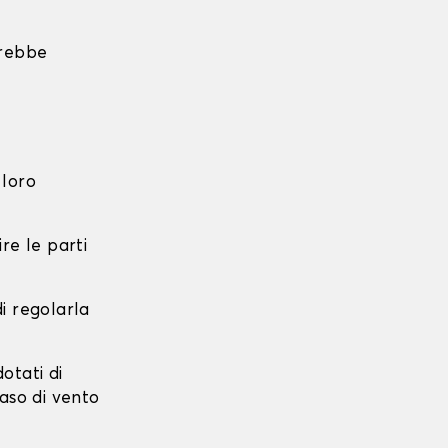
trebbe
 loro
re le parti
di regolarla
dotati di
caso di vento