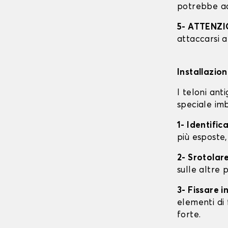
potrebbe ac
5- ATTENZ
attaccarsi a
Installazio
I teloni an
speciale imb
1- Identific
più esposte,
2- Srotolare
sulle altre p
3- Fissare 
elementi di 
forte.