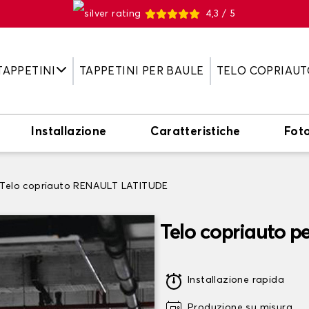
4,3 / 5
TAPPETINI
TAPPETINI PER BAULE
TELO COPRIAUT
Installazione
Caratteristiche
Fot
Telo copriauto RENAULT LATITUDE
Telo copriauto 
Installazione rapida
Produzione su misura