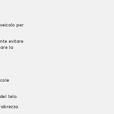
l veicolo per
ante evitare
iare la
ccole
del telo.
arabrezza.