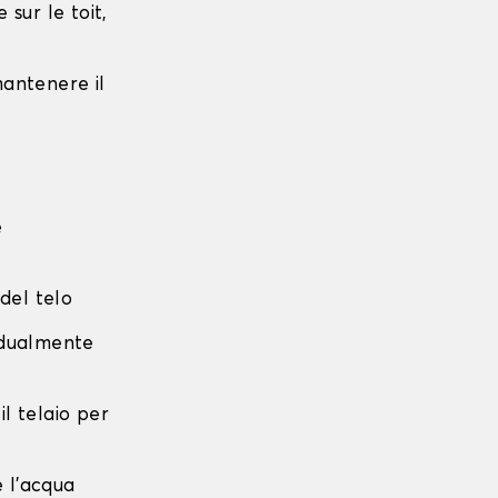
sur le toit,
 mantenere il
e
 del telo
radualmente
 il telaio per
e l'acqua