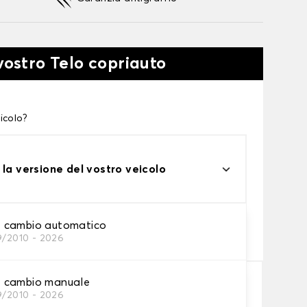
vostro Telo copriauto
icolo?
 la versione del vostro veicolo
one
 cambio automatico
9/2010 - 2026
tto alle tue esigenze
 cambio manuale
9/2010 - 2026
Aggiungi al carrello