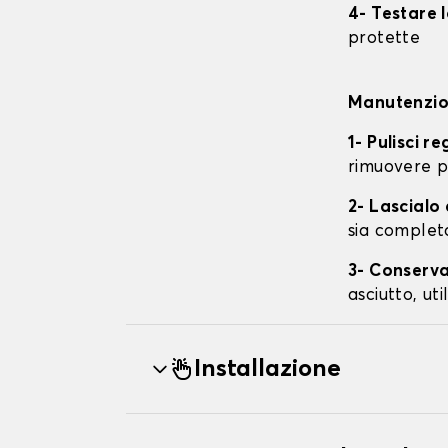
4- Testare 
protette
Manutenzion
1- Pulisci r
rimuovere p
2- Lascial
sia complet
3- Conserva
asciutto, ut
Installazione