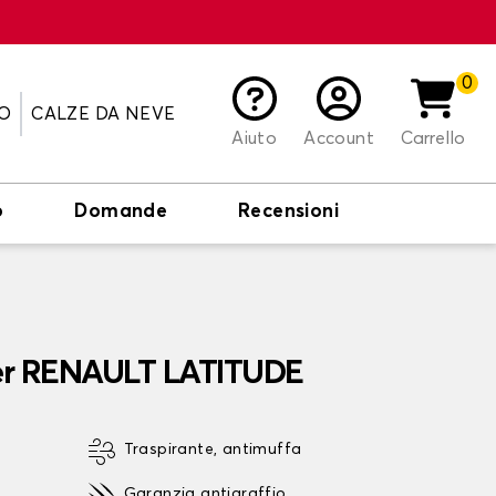
0
O
CALZE DA NEVE
Aiuto
Account
Carrello
o
Domande
Recensioni
per RENAULT LATITUDE
Traspirante, antimuffa
Garanzia antigraffio