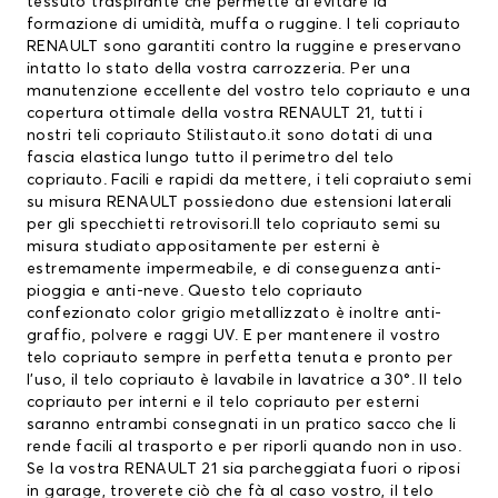
tessuto traspirante che permette di evitare la
formazione di umidità, muffa o ruggine. I
teli copriauto
RENAULT
sono garantiti contro la ruggine e preservano
intatto lo stato della vostra carrozzeria. Per una
manutenzione eccellente del vostro
telo copriauto
e una
copertura ottimale della vostra RENAULT 21, tutti i
nostri teli copriauto Stilistauto.it sono dotati di una
fascia elastica lungo tutto il perimetro del telo
copriauto. Facili e rapidi da mettere, i teli copraiuto semi
su misura RENAULT possiedono due estensioni laterali
per gli specchietti retrovisori.Il telo copriauto semi su
misura studiato appositamente per esterni è
estremamente impermeabile, e di conseguenza anti-
pioggia e anti-neve. Questo telo copriauto
confezionato color grigio metallizzato è inoltre anti-
graffio, polvere e raggi UV. E per mantenere il vostro
telo copriauto sempre in perfetta tenuta e pronto per
l’uso, il telo copriauto è lavabile in lavatrice a 30°. Il telo
copriauto per interni e il telo copriauto per esterni
saranno entrambi consegnati in un pratico sacco che li
rende facili al trasporto e per riporli quando non in uso.
Se la vostra RENAULT 21 sia parcheggiata fuori o riposi
in garage, troverete ciò che fà al caso vostro, il telo