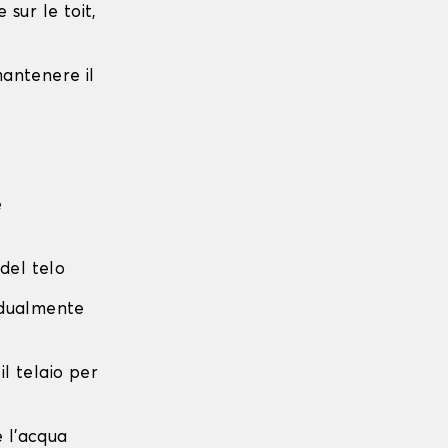
sur le toit,
 mantenere il
e
 del telo
radualmente
 il telaio per
e l'acqua