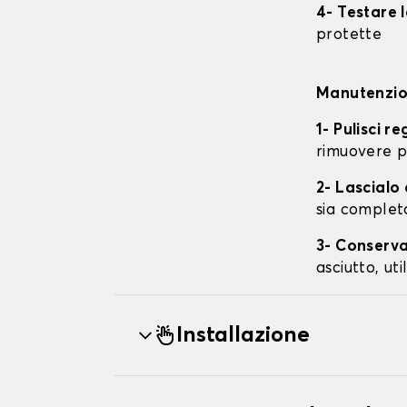
4- Testare 
protette
Manutenzion
1- Pulisci r
rimuovere p
2- Lascial
sia complet
3- Conserva
asciutto, ut
Installazione