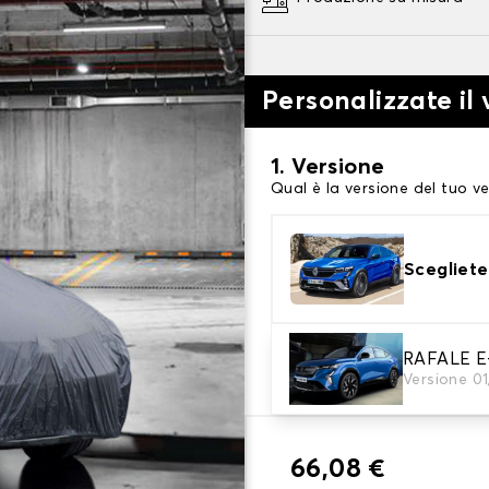
Personalizzate il 
1. Versione
Qual è la versione del tuo ve
Scegliete
2. Livello di protezi
RAFALE E
Versione 0
Scegli il telo protettivo ada
66,08 €