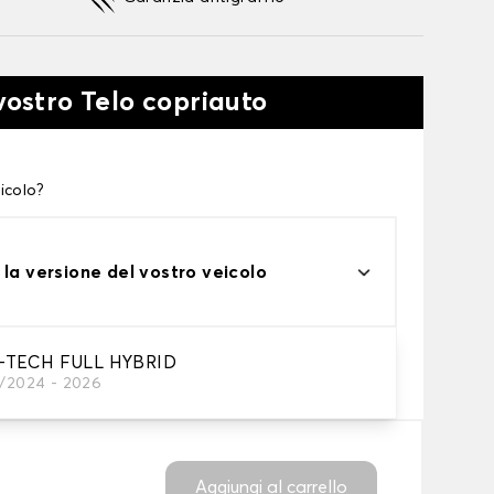
vostro Telo copriauto
icolo?
 la versione del vostro veicolo
one
-TECH FULL HYBRID
1/2024 - 2026
tto alle tue esigenze
Aggiungi al carrello