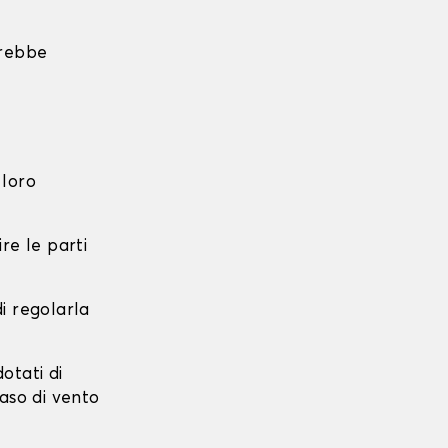
trebbe
 loro
re le parti
di regolarla
dotati di
caso di vento