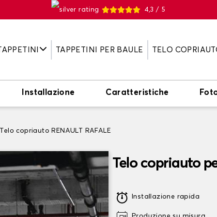
4,3 / 5
TAPPETINI
TAPPETINI PER BAULE
TELO COPRIAUT
Installazione
Caratteristiche
Fot
Telo copriauto RENAULT RAFALE
Telo copriauto 
Installazione rapida
Produzione su misura