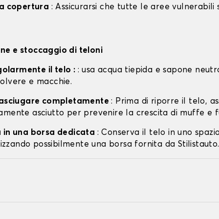
la copertura
: Assicurarsi che tutte le aree vulnerabili
e e stoccaggio di teloni
egolarmente il telo :
: usa acqua tiepida e sapone neutr
olvere e macchie.
o asciugare completamente
: Prima di riporre il telo, a
amente asciutto per prevenire la crescita di muffe e f
 in una borsa dedicata
: Conserva il telo in uno spazi
ilizzando possibilmente una borsa fornita da Stilistauto.i