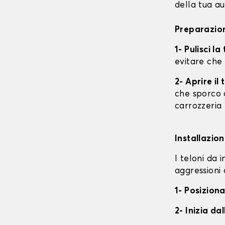
della tua au
Preparazion
1- Pulisci l
evitare che
2- Aprire i
che sporco o
carrozzeria
Installazion
I teloni da 
aggressioni 
1- Posiziona
2- Inizia da