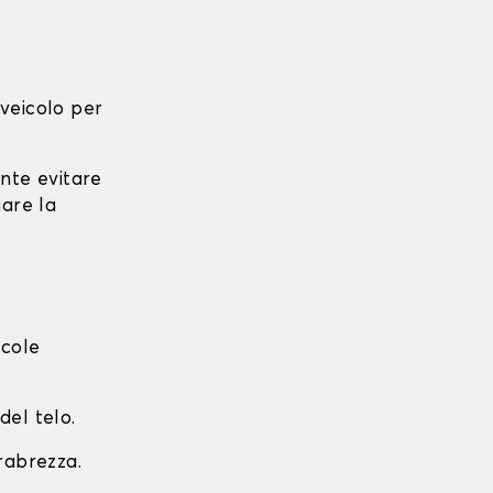
l veicolo per
ante evitare
iare la
ccole
del telo.
arabrezza.