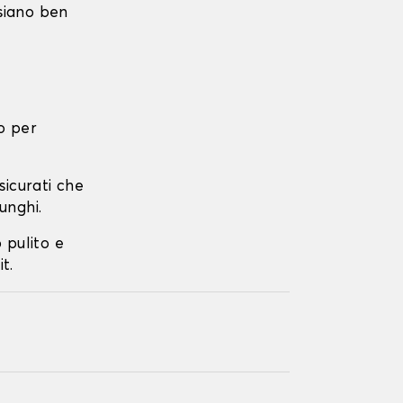
 siano ben
o per
ssicurati che
unghi.
o pulito e
t.