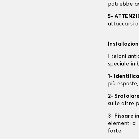
potrebbe ac
5- ATTENZ
attaccarsi a
Installazio
I teloni an
speciale imb
1- Identific
più esposte,
2- Srotolare
sulle altre p
3- Fissare 
elementi di 
forte.