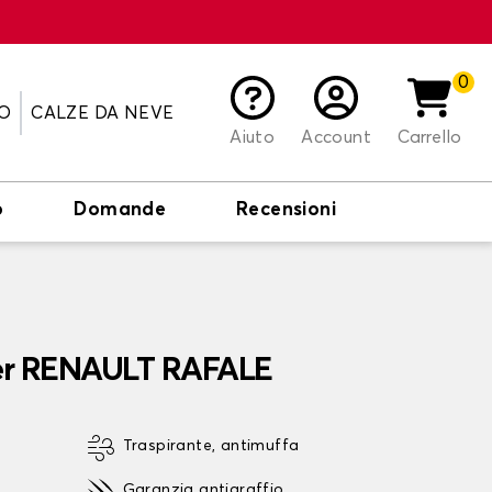
0
O
CALZE DA NEVE
Aiuto
Account
Carrello
o
Domande
Recensioni
per RENAULT RAFALE
Traspirante, antimuffa
Garanzia antigraffio