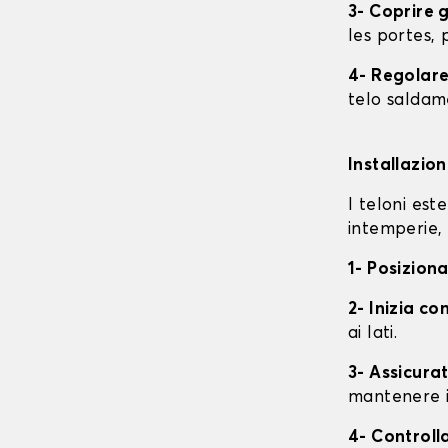
3- Coprire 
les portes, p
4- Regolare 
telo saldame
Installazio
I teloni est
intemperie, 
1- Posiziona
2- Inizia con
ai lati.
3- Assicurat
mantenere i
4- Controll