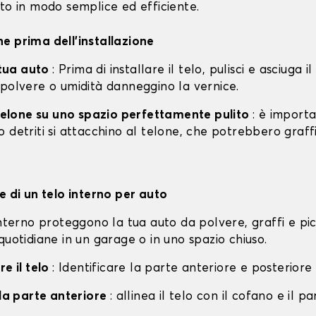
to in modo semplice ed efficiente.
e prima dell'installazione
a tua auto
: Prima di installare il telo, pulisci e asciuga i
 polvere o umidità danneggino la vernice.
l telone su uno spazio perfettamente pulito
: è import
 detriti si attacchino al telone, che potrebbero graff
e di un telo interno per auto
interno proteggono la tua auto da polvere, graffi e pi
quotidiane in un garage o in uno spazio chiuso.
re il telo
: Identificare la parte anteriore e posteriore 
lla parte anteriore
: allinea il telo con il cofano e il p