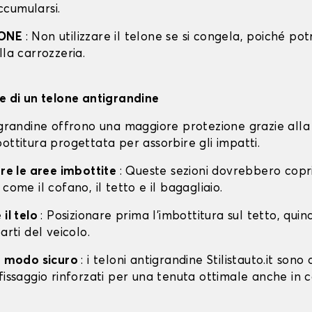
cumularsi.
IONE
: Non utilizzare il telone se si congela, poiché po
lla carrozzeria.
ne di un telone antigrandine
tigrandine offrono una maggiore protezione grazie alla
ottitura progettata per assorbire gli impatti.
are le aree imbottite
: Queste sezioni dovrebbero copri
 come il cofano, il tetto e il bagagliaio.
 il telo
: Posizionare prima l'imbottitura sul tetto, quin
arti del veicolo.
in modo sicuro
: i teloni antigrandine Stilistauto.it sono 
fissaggio rinforzati per una tenuta ottimale anche in 