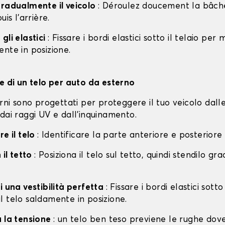
gradualmente il veicolo
: Déroulez doucement la bâche 
uis l'arrière.
gli elastici
: Fissare i bordi elastici sotto il telaio per
nte in posizione.
ne di un telo per auto da esterno
erni sono progettati per proteggere il tuo veicolo dall
dai raggi UV e dall'inquinamento.
re il telo
: Identificare la parte anteriore e posteriore
 il tetto
: Posiziona il telo sul tetto, quindi stendilo g
i una vestibilità perfetta
: Fissare i bordi elastici sotto
l telo saldamente in posizione.
a la tensione
: un telo ben teso previene le rughe dov